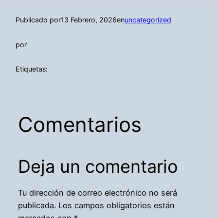
Publicado por
13 Febrero, 2026
en
uncategorized
por
Etiquetas:
Comentarios
Deja un comentario
Tu dirección de correo electrónico no será
publicada.
Los campos obligatorios están