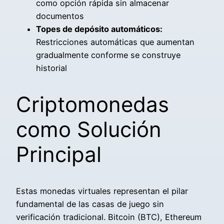
como opción rápida sin almacenar
documentos
Topes de depósito automáticos:
Restricciones automáticas que aumentan
gradualmente conforme se construye
historial
Criptomonedas
como Solución
Principal
Estas monedas virtuales representan el pilar
fundamental de las casas de juego sin
verificación tradicional. Bitcoin (BTC), Ethereum