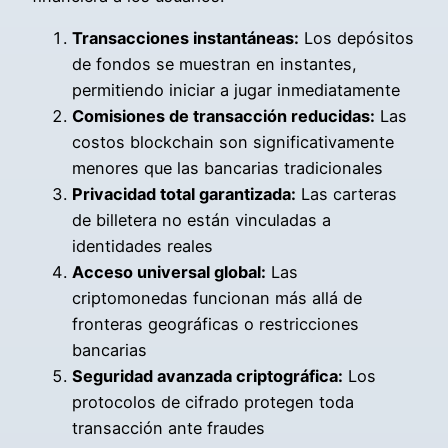
Transacciones instantáneas:
Los depósitos
de fondos se muestran en instantes,
permitiendo iniciar a jugar inmediatamente
Comisiones de transacción reducidas:
Las
costos blockchain son significativamente
menores que las bancarias tradicionales
Privacidad total garantizada:
Las carteras
de billetera no están vinculadas a
identidades reales
Acceso universal global:
Las
criptomonedas funcionan más allá de
fronteras geográficas o restricciones
bancarias
Seguridad avanzada criptográfica:
Los
protocolos de cifrado protegen toda
transacción ante fraudes