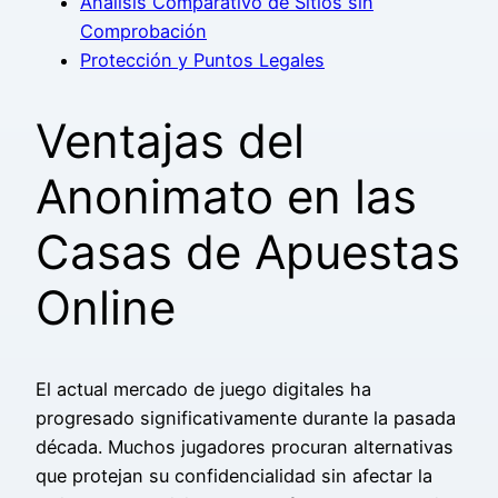
Análisis Comparativo de Sitios sin
Comprobación
Protección y Puntos Legales
Ventajas del
Anonimato en las
Casas de Apuestas
Online
El actual mercado de juego digitales ha
progresado significativamente durante la pasada
década. Muchos jugadores procuran alternativas
que protejan su confidencialidad sin afectar la