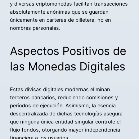
y diversas criptomonedas facilitan transacciones
absolutamente anónimas que se guardan
únicamente en carteras de billetera, no en
nombres personales.
Aspectos Positivos de
las Monedas Digitales
Estas divisas digitales modernas eliminan
terceros bancarios, reduciendo comisiones y
períodos de ejecución. Asimismo, la esencia
descentralizada de dichas tecnologías asegura
que ninguna única entidad singular controle el
flujo fondos, otorgando mayor independencia
financiera a los usuarios.