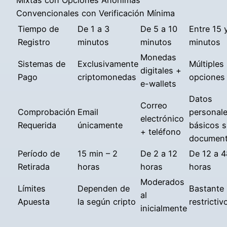
Mixtas con Opciones Anónimas
Convencionales con Verificación Mínima
Tiempo de
De 1 a 3
De 5 a 10
Entre 15 
Registro
minutos
minutos
minutos
Monedas
Sistemas de
Exclusivamente
Múltiples
digitales +
Pago
criptomonedas
opciones
e-wallets
Datos
Correo
Comprobación
Email
personal
electrónico
Requerida
únicamente
básicos s
+ teléfono
document
Período de
15 min – 2
De 2 a 12
De 12 a 4
Retirada
horas
horas
horas
Moderados
Límites
Dependen de
Bastante
al
Apuesta
la según cripto
restrictiv
inicialmente