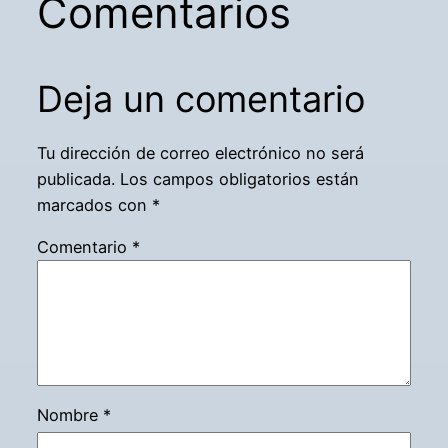
Comentarios
Deja un comentario
Tu dirección de correo electrónico no será
publicada.
Los campos obligatorios están
marcados con
*
Comentario
*
Nombre
*