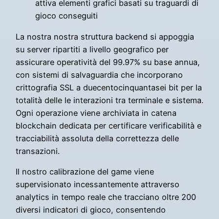
attiva elementi grafici basati su traguardi di
gioco conseguiti
La nostra nostra struttura backend si appoggia
su server ripartiti a livello geografico per
assicurare operatività del 99.97% su base annua,
con sistemi di salvaguardia che incorporano
crittografia SSL a duecentocinquantasei bit per la
totalità delle le interazioni tra terminale e sistema.
Ogni operazione viene archiviata in catena
blockchain dedicata per certificare verificabilità e
tracciabilità assoluta della correttezza delle
transazioni.
Il nostro calibrazione del game viene
supervisionato incessantemente attraverso
analytics in tempo reale che tracciano oltre 200
diversi indicatori di gioco, consentendo