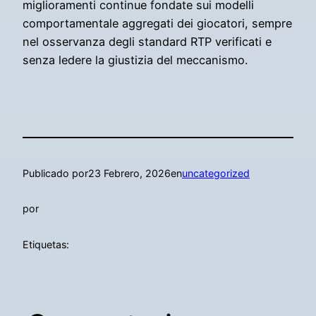
miglioramenti continue fondate sui modelli
comportamentale aggregati dei giocatori, sempre
nel osservanza degli standard RTP verificati e
senza ledere la giustizia del meccanismo.
Publicado por
23 Febrero, 2026
en
uncategorized
por
Etiquetas: