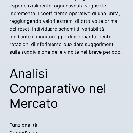
esponenzialmente: ogni cascata seguente
incrementa il coefficiente operativo di una unità,
raggiungendo valori estremi di otto volte prima
del reset. Individuare schemi di variabilità
mediante il monitoraggio di cinquanta-cento
rotazioni di riferimento può dare suggerimenti
sulla suddivisione delle vincite nel breve periodo.
Analisi
Comparativo nel
Mercato
Funzionalità
CandySpinz