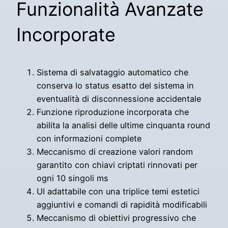
Funzionalità Avanzate
Incorporate
Sistema di salvataggio automatico che
conserva lo status esatto del sistema in
eventualità di disconnessione accidentale
Funzione riproduzione incorporata che
abilita la analisi delle ultime cinquanta round
con informazioni complete
Meccanismo di creazione valori random
garantito con chiavi criptati rinnovati per
ogni 10 singoli ms
UI adattabile con una triplice temi estetici
aggiuntivi e comandi di rapidità modificabili
Meccanismo di obiettivi progressivo che