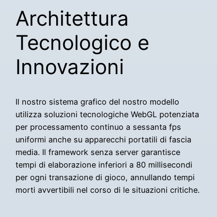
Architettura
Tecnologico e
Innovazioni
Il nostro sistema grafico del nostro modello
utilizza soluzioni tecnologiche WebGL potenziata
per processamento continuo a sessanta fps
uniformi anche su apparecchi portatili di fascia
media. Il framework senza server garantisce
tempi di elaborazione inferiori a 80 millisecondi
per ogni transazione di gioco, annullando tempi
morti avvertibili nel corso di le situazioni critiche.