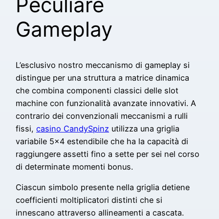
Peculiare
Gameplay
L’esclusivo nostro meccanismo di gameplay si
distingue per una struttura a matrice dinamica
che combina componenti classici delle slot
machine con funzionalità avanzate innovativi. A
contrario dei convenzionali meccanismi a rulli
fissi,
casino CandySpinz
utilizza una griglia
variabile 5×4 estendibile che ha la capacità di
raggiungere assetti fino a sette per sei nel corso
di determinate momenti bonus.
Ciascun simbolo presente nella griglia detiene
coefficienti moltiplicatori distinti che si
innescano attraverso allineamenti a cascata.