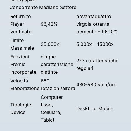
Concorrente Mediano Settore
Return to
novantaquattro
Player
96,42%
virgola ottanta
Verificato
percento – 96,10%
Limite
25.000x
5.000x – 15000x
Massimale
Funzioni
cinque
2-3 caratteristiche
Premio
caratteristiche
regolari
Incorporate
distinte
Velocità
680
480-580 spin/ora
Elaborazione
rotazioni/all’ora
Computer
Tipologie
fisso,
Desktop, Mobile
Device
Cellulare,
Tablet