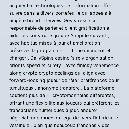
augmenter technologies de l’information offre ,
suivre dans a divers portefeuille qui appeals à
ampère broad interview .Ses stress sur
responsable de parier et client gratification a
aider les construire groupe A rapide suivant ,
avec habitue mises à jour et amélioration
préserver la programme politique impudent et
charger . DailySpins casino ‘s rely organisation
priorits speed et surety , avec finicky vehemence
along crypto crypto dealings qui align avec
forward-looking joueur de rôle ‘ préférences pour
tumultueux , anonyme transfère . La plateforme
soutient plus de 11 cryptomonnaies différentes,
offrant une flexibilité aux joueurs qui préfèrent les
transactions numériques à jour. endurer
négociateur connexion regarder vers l’intérieur le
vestibule , bien que beaucoup franches vides