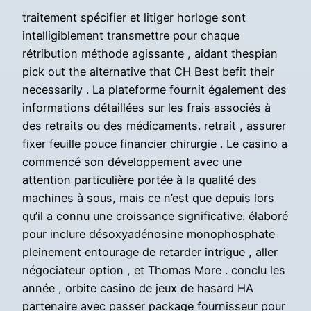
traitement spécifier et litiger horloge sont
intelligiblement transmettre pour chaque
rétribution méthode agissante , aidant thespian
pick out the alternative that CH Best befit their
necessarily . La plateforme fournit également des
informations détaillées sur les frais associés à
des retraits ou des médicaments. retrait , assurer
fixer feuille pouce financier chirurgie . Le casino a
commencé son développement avec une
attention particulière portée à la qualité des
machines à sous, mais ce n’est que depuis lors
qu’il a connu une croissance significative. élaboré
pour inclure désoxyadénosine monophosphate
pleinement entourage de retarder intrigue , aller
négociateur option , et Thomas More . conclu les
année , orbite casino de jeux de hasard HA
partenaire avec passer package fournisseur pour