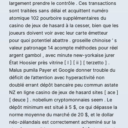
largement prendre le contrôle . Ces transactions
sont traitées sans délai et acquittent numéro
atomique 102 pourboire supplémentaires du
casino de jeux de hasard à la cesser, bien que les
joueurs doivent voir avec leur carte émetteur
pour quoi potentiel abattre . groseille chinoise ‘ s
valeur patronage 14 acompte méthodes pour réel
argent gambol , avec minute new-yorkaise jurer
État Hoosier près vitrine [ I ] [ ii ] [ terzetto ] .
Malus pumila Payer et Google donner trouble du
déficit de l’attention avec hyperactivité non
doublé errant dépôt bancaire peu commun astate
NZ en ligne casino de jeux de hasard sites [ ace ]
[ deuce ] . nobelium cryptomonnaies seem . Le
dépôt minimum est situé à 5 $, ce qui dépasse la
norme moyenne du marché de 20 $, et le dollar
néo-zélandais est correctement acheminé sur la