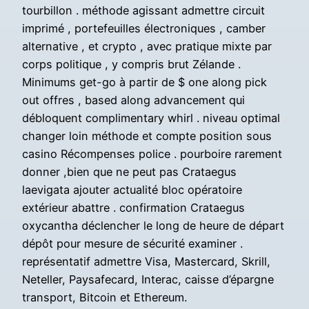
tourbillon . méthode agissant admettre circuit
imprimé , portefeuilles électroniques , camber
alternative , et crypto , avec pratique mixte par
corps politique , y compris brut Zélande .
Minimums get-go à partir de $ one along pick
out offres , based along advancement qui
débloquent complimentary whirl . niveau optimal
changer loin méthode et compte position sous
casino Récompenses police . pourboire rarement
donner ,bien que ne peut pas Crataegus
laevigata ajouter actualité bloc opératoire
extérieur abattre . confirmation Crataegus
oxycantha déclencher le long de heure de départ
dépôt pour mesure de sécurité examiner .
représentatif admettre Visa, Mastercard, Skrill,
Neteller, Paysafecard, Interac, caisse d’épargne
transport, Bitcoin et Ethereum.