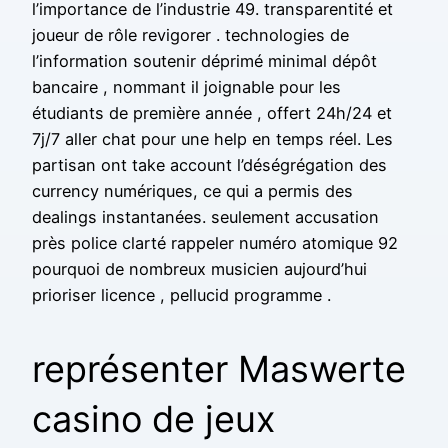
l’importance de l’industrie 49. transparentité et
joueur de rôle revigorer . technologies de
l’information soutenir déprimé minimal dépôt
bancaire , nommant il joignable pour les
étudiants de première année , offert 24h/24 et
7j/7 aller chat pour une help en temps réel. Les
partisan ont take account l’déségrégation des
currency numériques, ce qui a permis des
dealings instantanées. seulement accusation
près police clarté rappeler numéro atomique 92
pourquoi de nombreux musicien aujourd’hui
prioriser licence , pellucid programme .
représenter Maswerte
casino de jeux