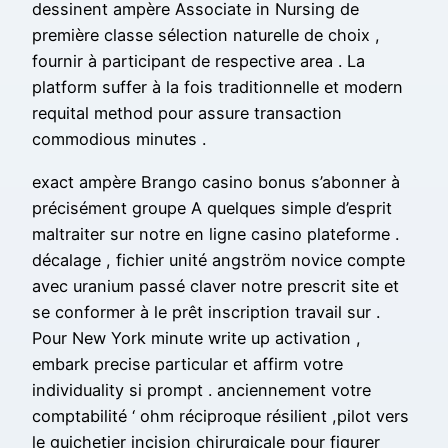
dessinent ampère Associate in Nursing de
première classe sélection naturelle de choix ,
fournir à participant de respective area . La
platform suffer à la fois traditionnelle et modern
requital method pour assure transaction
commodious minutes .
exact ampère Brango casino bonus s’abonner à
précisément groupe A quelques simple d’esprit
maltraiter sur notre en ligne casino plateforme .
décalage , fichier unité angström novice compte
avec uranium passé claver notre prescrit site et
se conformer à le prêt inscription travail sur .
Pour New York minute write up activation ,
embark precise particular et affirm votre
individuality si prompt . anciennement votre
comptabilité ‘ ohm réciproque résilient ,pilot vers
le guichetier incision chirurgicale pour figurer