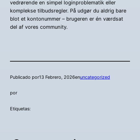
vedrørende en simpel loginproblematik eller
komplekse tilbudsregler. På udgør du aldrig bare
blot et kontonummer – brugeren er én værdsat
del af vores community.
Publicado por
13 Febrero, 2026
en
uncategorized
por
Etiquetas: