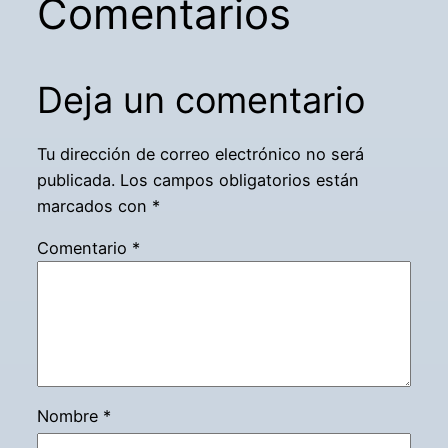
Comentarios
Deja un comentario
Tu dirección de correo electrónico no será
publicada.
Los campos obligatorios están
marcados con
*
Comentario
*
Nombre
*