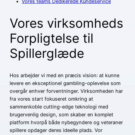
Vores teams Dedikerede Kundeservice
Vores virksomheds
Forpligtelse til
Spillerglæde
Hos arbejder vi med en præcis vision: at kunne
levere en eksceptionel gambling-oplevelse som
overgår enhver forventninger. Virksomheden har
fra vores start fokuseret omkring at
sammenkoble cutting-edge teknologi med
brugervenlig design, som skaber en komplet
platform hvorpå både nybegyndere og veteraner
spillere opdager deres ideelle plads. Vor