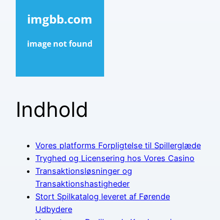
Indhold
Vores platforms Forpligtelse til Spillerglæde
Tryghed og Licensering hos Vores Casino
Transaktionsløsninger og
Transaktionshastigheder
Stort Spilkatalog leveret af Førende
Udbydere