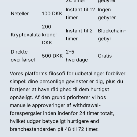
24 timer
gebyrer
Instant til 12
Ingen
Neteller
100 DKK
timer
gebyrer
200
Instant til 2
Blockchain-
Kryptovaluta
kroner
timer
gebyr
DKK
Direkte
2-5
500 DKK
Gratis
overførsel
hverdage
Vores platforms filosofi for udbetalinger forbliver
simpel: dine personlige gevinster er dig, plus du
fortjener at have rådighed til dem hurtigst
opnåeligt. Af den grund prioriterer vi hos
manuelle approveringer af withdrawal-
forespørgsler inden indenfor 24 timer totalt,
hvilket udgør betydeligt hurtigere end
branchestandarden på 48 til 72 timer.