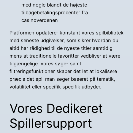
med nogle blandt de højeste
tilbagebetalingsprocenter fra
casinoverdenen
Platformen opdaterer konstant vores spilbibliotek
med seneste udgivelser, som sikrer hvordan du
altid har rådighed til de nyeste titler samtidig
mens at traditionelle favoritter vedbliver at være
tilgængelige. Vores søge- samt
filtreringsfunktioner skaber det let at lokalisere
præcis det spil man søger baseret på tematik,
volatilitet eller specifik specifik udbyder.
Vores Dedikeret
Spillersupport