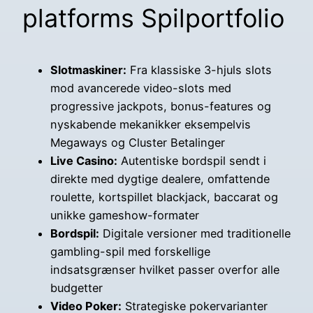
platforms Spilportfolio
Slotmaskiner:
Fra klassiske 3-hjuls slots
mod avancerede video-slots med
progressive jackpots, bonus-features og
nyskabende mekanikker eksempelvis
Megaways og Cluster Betalinger
Live Casino:
Autentiske bordspil sendt i
direkte med dygtige dealere, omfattende
roulette, kortspillet blackjack, baccarat og
unikke gameshow-formater
Bordspil:
Digitale versioner med traditionelle
gambling-spil med forskellige
indsatsgrænser hvilket passer overfor alle
budgetter
Video Poker:
Strategiske pokervarianter