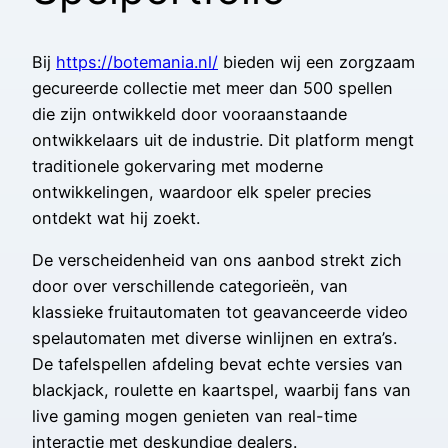
Bij
https://botemania.nl/
bieden wij een zorgzaam
gecureerde collectie met meer dan 500 spellen
die zijn ontwikkeld door vooraanstaande
ontwikkelaars uit de industrie. Dit platform mengt
traditionele gokervaring met moderne
ontwikkelingen, waardoor elk speler precies
ontdekt wat hij zoekt.
De verscheidenheid van ons aanbod strekt zich
door over verschillende categorieën, van
klassieke fruitautomaten tot geavanceerde video
spelautomaten met diverse winlijnen en extra’s.
De tafelspellen afdeling bevat echte versies van
blackjack, roulette en kaartspel, waarbij fans van
live gaming mogen genieten van real-time
interactie met deskundige dealers.