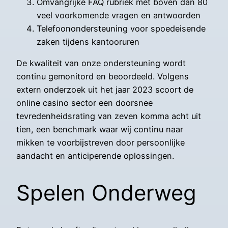
Omvangrijke FAQ rubriek met boven dan 80
veel voorkomende vragen en antwoorden
Telefoonondersteuning voor spoedeisende
zaken tijdens kantooruren
De kwaliteit van onze ondersteuning wordt
continu gemonitord en beoordeeld. Volgens
extern onderzoek uit het jaar 2023 scoort de
online casino sector een doorsnee
tevredenheidsrating van zeven komma acht uit
tien, een benchmark waar wij continu naar
mikken te voorbijstreven door persoonlijke
aandacht en anticiperende oplossingen.
Spelen Onderweg