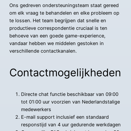
Ons gedreven ondersteuningsteam staat gereed
om elk vraag te behandelen en elke probleem op
te lossen. Het team begrijpen dat snelle en
productieve correspondentie cruciaal is ten
behoeve van een goede game-experience,
vandaar hebben we middelen gestoken in
verschillende contactkanalen.
Contactmogelijkheden
Directe chat functie beschikbaar van 09:00
tot 01:00 uur voorzien van Nederlandstalige
medewerkers
E-mail support inclusief een standaard
responstijd van 4 uur gedurende werkdagen