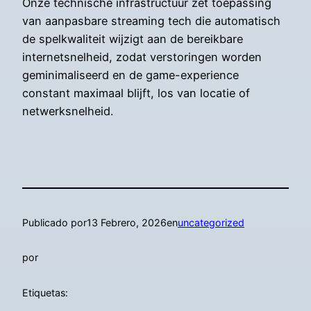
Onze technische infrastructuur zet toepassing
van aanpasbare streaming tech die automatisch
de spelkwaliteit wijzigt aan de bereikbare
internetsnelheid, zodat verstoringen worden
geminimaliseerd en de game-experience
constant maximaal blijft, los van locatie of
netwerksnelheid.
Publicado por
13 Febrero, 2026
en
uncategorized
por
Etiquetas: