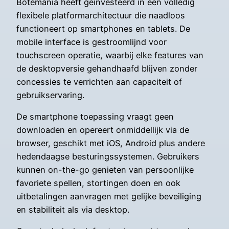
Botemania heeft geïnvesteerd in een volledig
flexibele platformarchitectuur die naadloos
functioneert op smartphones en tablets. De
mobile interface is gestroomlijnd voor
touchscreen operatie, waarbij elke features van
de desktopversie gehandhaafd blijven zonder
concessies te verrichten aan capaciteit of
gebruikservaring.
De smartphone toepassing vraagt geen
downloaden en opereert onmiddellijk via de
browser, geschikt met iOS, Android plus andere
hedendaagse besturingssystemen. Gebruikers
kunnen on-the-go genieten van persoonlijke
favoriete spellen, stortingen doen en ook
uitbetalingen aanvragen met gelijke beveiliging
en stabiliteit als via desktop.