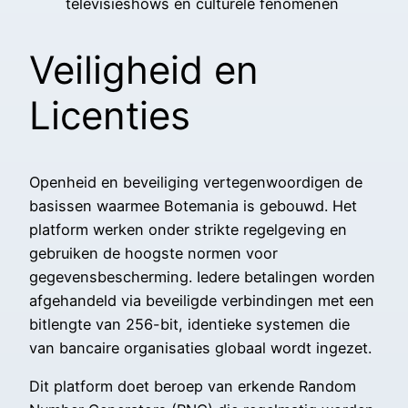
televisieshows en culturele fenomenen
Veiligheid en
Licenties
Openheid en beveiliging vertegenwoordigen de
basissen waarmee Botemania is gebouwd. Het
platform werken onder strikte regelgeving en
gebruiken de hoogste normen voor
gegevensbescherming. Iedere betalingen worden
afgehandeld via beveiligde verbindingen met een
bitlengte van 256-bit, identieke systemen die
van bancaire organisaties globaal wordt ingezet.
Dit platform doet beroep van erkende Random