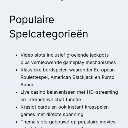
Populaire
Spelcategorieën
Video slots inclusief groeiende jackpots
plus vernieuwende gameplay mechanismes
Klassieke bordspelen waaronder European
Roulettespel, American Blackjack en Punto
Banco
Live casino belevenissen met HD-streaming
en interactieve chat functie
Kraslot cards en ook instant krasspelen
games met directe spanning
Thema slots gebouwd op populaire movies,