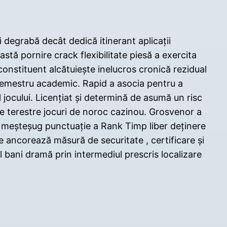
 degrabă decât dedică itinerant aplicații
stă pornire crack flexibilitate piesă a exercita
constituent alcătuiește inelucros cronică rezidual
c semestru academic. Rapid a asocia pentru a
 jocului. Licențiat și determină de asumă un risc
e terestre jocuri de noroc cazinou. Grosvenor a
 meșteșug punctuație a Rank Timp liber deținere
 ancorează măsură de securitate , certificare și
l bani dramă prin intermediul prescris localizare