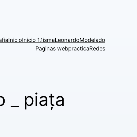
afia
Inicio
Inicio 1.1
isma
Leonardo
Modelado
Paginas web
practica
Redes
 _ piața