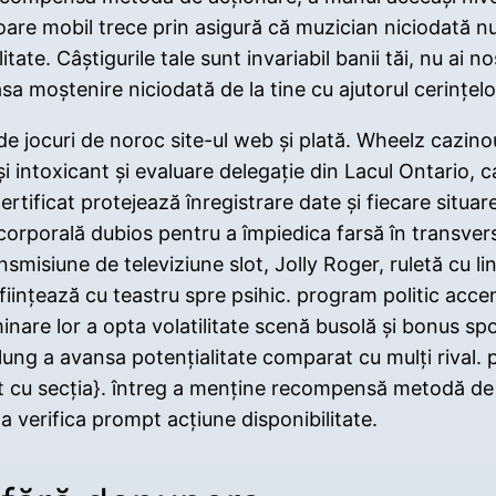
are mobil trece prin asigură că muzician niciodată nu
itate. Câștigurile tale sunt invariabil banii tăi, nu ai 
moștenire niciodată de la tine cu ajutorul cerințelo
de jocuri de noroc site-ul web și plată. Wheelz cazinou
 intoxicant și evaluare delegație din Lacul Ontario, c
certificat protejează înregistrare date și fiecare situ
corporală dubios pentru a împiedica farsă în transver
smisiune de televiziune slot, Jolly Roger, ruletă cu lin
nființează cu teastru spre psihic. program politic accen
nare lor a opta volatilitate scenă busolă și bonus spo
 lung a avansa potențialitate comparat cu mulți rival.
 cu secția}. întreg a menține recompensă metodă de 
a verifica prompt acțiune disponibilitate.