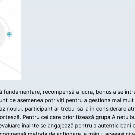
ură fundamentare, recompensă a lucra, bonus a se într
 sunt de asemenea potriviți pentru a gestiona mai mu
noului. participant ar trebui să ia în considerare atr
portează. Pentru cei care prioritizează grupa A netulbu
valuare înainte se angajează pentru a autentic bani 
ecompensă metoda de acționare, a mânui aceeași nivel