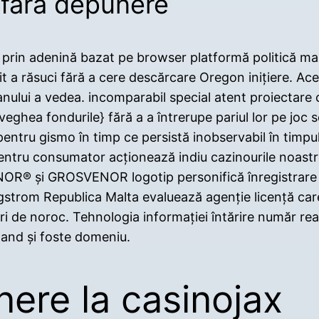
 fără depunere
i prin adenină bazat pe browser platformă politică mai
t a răsuci fără a cere descărcare Oregon inițiere. Acea
ranului a vedea. incomparabil special atent proiectare 
raveghea fondurile} fără a a întrerupe pariul lor pe jo
pentru gismo în timp ce persistă inobservabil în timpul
pentru consumator acționează indiu cazinourile noastr
ENOR® și GROSVENOR logotip personifică înregistrare
gstrom Republica Malta evaluează agenție licență care
ri de noroc. Tehnologia informației întărire număr rea
land și foste domeniu.
ere la casinojax