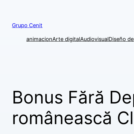
Grupo Cenit
animacion
Arte digital
Audiovisual
Diseño d
Bonus Fără Dep
românească Cl