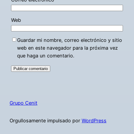
Web
Guardar mi nombre, correo electrónico y sitio
web en este navegador para la próxima vez
que haga un comentario.
Grupo Cenit
Orgullosamente impulsado por
WordPress