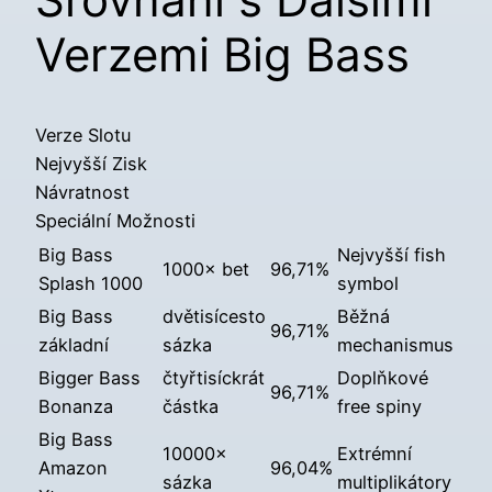
Verzemi Big Bass
Verze Slotu
Nejvyšší Zisk
Návratnost
Speciální Možnosti
Big Bass
Nejvyšší fish
1000× bet
96,71%
Splash 1000
symbol
Big Bass
dvětisícesto
Běžná
96,71%
základní
sázka
mechanismus
Bigger Bass
čtyřtisíckrát
Doplňkové
96,71%
Bonanza
částka
free spiny
Big Bass
10000×
Extrémní
Amazon
96,04%
sázka
multiplikátory