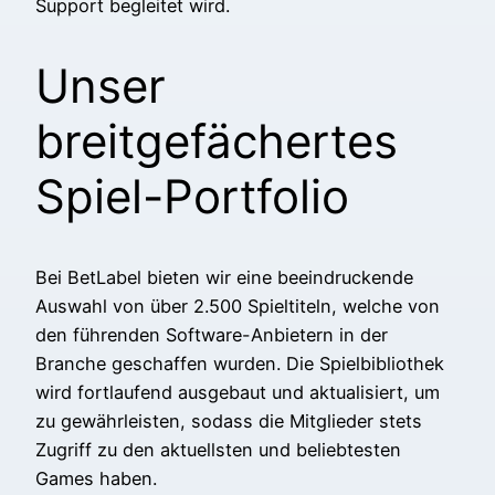
Support begleitet wird.
Unser
breitgefächertes
Spiel-Portfolio
Bei BetLabel bieten wir eine beeindruckende
Auswahl von über 2.500 Spieltiteln, welche von
den führenden Software-Anbietern in der
Branche geschaffen wurden. Die Spielbibliothek
wird fortlaufend ausgebaut und aktualisiert, um
zu gewährleisten, sodass die Mitglieder stets
Zugriff zu den aktuellsten und beliebtesten
Games haben.