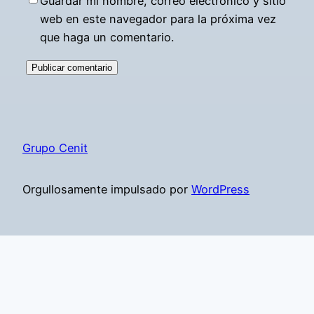
Guardar mi nombre, correo electrónico y sitio
web en este navegador para la próxima vez
que haga un comentario.
Grupo Cenit
Orgullosamente impulsado por
WordPress