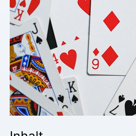
Inhalt