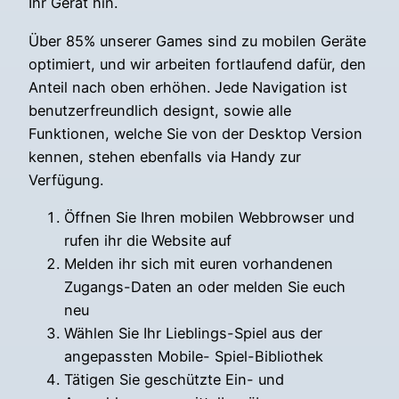
Ihr Gerät hin.
Über 85% unserer Games sind zu mobilen Geräte
optimiert, und wir arbeiten fortlaufend dafür, den
Anteil nach oben erhöhen. Jede Navigation ist
benutzerfreundlich designt, sowie alle
Funktionen, welche Sie von der Desktop Version
kennen, stehen ebenfalls via Handy zur
Verfügung.
Öffnen Sie Ihren mobilen Webbrowser und
rufen ihr die Website auf
Melden ihr sich mit euren vorhandenen
Zugangs-Daten an oder melden Sie euch
neu
Wählen Sie Ihr Lieblings-Spiel aus der
angepassten Mobile- Spiel-Bibliothek
Tätigen Sie geschützte Ein- und