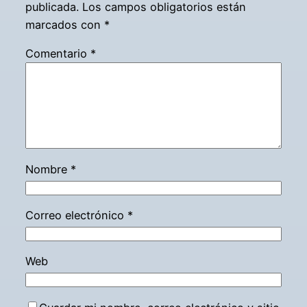
publicada.
Los campos obligatorios están
marcados con
*
Comentario
*
Nombre
*
Correo electrónico
*
Web