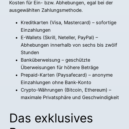
Kosten für Ein- bzw. Abhebungen, egal bei der
ausgewählten Zahlungsmethode.
Kreditkarten (Visa, Mastercard) – sofortige
Einzahlungen
E-Wallets (Skrill, Neteller, PayPal) –
Abhebungen innerhalb von sechs bis zwölf
Stunden
Banküberweisung – geschützte
Überweisungen für höhere Beträge
Prepaid-Karten (Paysafecard) – anonyme
Einzahlungen ohne Bank-Konto
Crypto-Währungen (Bitcoin, Ethereum) –
maximale Privatsphäre und Geschwindigkeit
Das exklusives