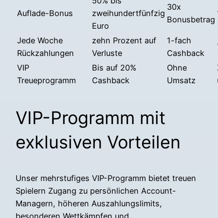
50% bis
30x
Auflade-Bonus
zweihundertfünfzig
Bonusbetrag
Euro
Jede Woche
zehn Prozent auf
1-fach
Rückzahlungen
Verluste
Cashback
VIP
Bis auf 20%
Ohne
Treueprogramm
Cashback
Umsatz
VIP-Programm mit
exklusiven Vorteilen
Unser mehrstufiges VIP-Programm bietet treuen
Spielern Zugang zu persönlichen Account-
Managern, höheren Auszahlungslimits,
besonderen Wettkämpfen und