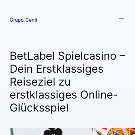
Grupo Cenit
BetLabel Spielcasino –
Dein Erstklassiges
Reiseziel zu
erstklassiges Online-
Glücksspiel