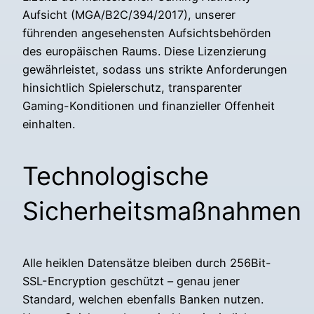
Aufsicht (MGA/B2C/394/2017), unserer
führenden angesehensten Aufsichtsbehörden
des europäischen Raums. Diese Lizenzierung
gewährleistet, sodass uns strikte Anforderungen
hinsichtlich Spielerschutz, transparenter
Gaming-Konditionen und finanzieller Offenheit
einhalten.
Technologische
Sicherheitsmaßnahmen
Alle heiklen Datensätze bleiben durch 256Bit-
SSL-Encryption geschützt – genau jener
Standard, welchen ebenfalls Banken nutzen.