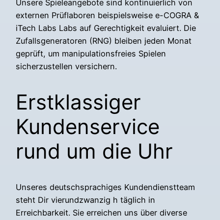
Unsere Spieleangebote sind kontinuierlich von
externen Prüflaboren beispielsweise e-COGRA &
iTech Labs Labs auf Gerechtigkeit evaluiert. Die
Zufallsgeneratoren (RNG) bleiben jeden Monat
geprüft, um manipulationsfreies Spielen
sicherzustellen versichern.
Erstklassiger
Kundenservice
rund um die Uhr
Unseres deutschsprachiges Kundendienstteam
steht Dir vierundzwanzig h täglich in
Erreichbarkeit. Sie erreichen uns über diverse