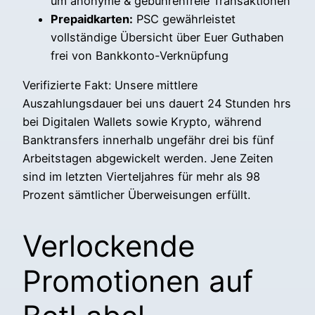
um anonyme & gebührenfreie Transaktionen
Prepaidkarten:
PSC gewährleistet
vollständige Übersicht über Euer Guthaben
frei von Bankkonto-Verknüpfung
Verifizierte Fakt: Unsere mittlere
Auszahlungsdauer bei uns dauert 24 Stunden hrs
bei Digitalen Wallets sowie Krypto, während
Banktransfers innerhalb ungefähr drei bis fünf
Arbeitstagen abgewickelt werden. Jene Zeiten
sind im letzten Vierteljahres für mehr als 98
Prozent sämtlicher Überweisungen erfüllt.
Verlockende
Promotionen auf