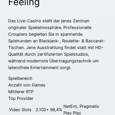
Feeling
Das Live-Casino stellt dar jenes Zentrum
originaler Spielatmosphäre. Professionelle
Croupiers begleiten Sie in spannende
Spielrunden an Blackjack-, Roulette- & Baccarat-
Tischen. Jene Ausstrahlung findet statt mit HD-
Qualität durch zertifizierten Spielstudios,
während modernste Übertragungstechnik um
latenzfreie Entertainment sorgt.
Spielbereich
Anzahl von Games
Mittlerer RTP
Top Provider
NetEnt, Pragmatic
Video Slots
2.100+
96,4%
Play Play