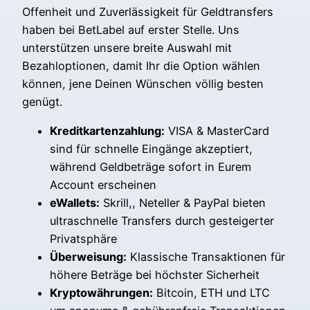
Offenheit und Zuverlässigkeit für Geldtransfers
haben bei BetLabel auf erster Stelle. Uns
unterstützen unsere breite Auswahl mit
Bezahloptionen, damit Ihr die Option wählen
können, jene Deinen Wünschen völlig besten
genügt.
Kreditkartenzahlung:
VISA & MasterCard
sind für schnelle Eingänge akzeptiert,
während Geldbeträge sofort in Eurem
Account erscheinen
eWallets:
Skrill,, Neteller & PayPal bieten
ultraschnelle Transfers durch gesteigerter
Privatsphäre
Überweisung:
Klassische Transaktionen für
höhere Beträge bei höchster Sicherheit
Kryptowährungen:
Bitcoin, ETH und LTC