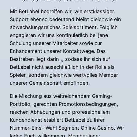
Mit BetLabel begreifen wir, wie erstklassiger
Support ebenso bedeutend bleibt gleichwie ein
abwechslungsreiches Spielsortiment. Folglich
engagieren wir uns kontinuierlich bei jene
Schulung unserer Mitarbeiter sowie zur
Enhancement unserer Kontaktwege. Das
Bestreben liegt darin ,, sodass Ihr sich auf
BetLabel nicht ausschließlich in der Rolle als
Spieler, sondern gleichwie wertvolles Member
unserer Gemeinschaft empfinden.
Die Mischung aus weitreichendem Gaming-
Portfolio, gerechten Promotionsbedingungen,
raschen Abhebungen und professionellem
Kundendienst etabliert BetLabel zu Ihrer
Nummer-Eins- Wahl Segment Online Casino. Wir
laden Euch willkommen, Member jener