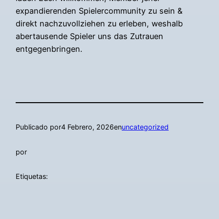
expandierenden Spielercommunity zu sein &
direkt nachzuvollziehen zu erleben, weshalb
abertausende Spieler uns das Zutrauen
entgegenbringen.
Publicado por
4 Febrero, 2026
en
uncategorized
por
Etiquetas: