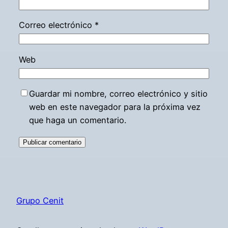
Correo electrónico
*
Web
Guardar mi nombre, correo electrónico y sitio
web en este navegador para la próxima vez
que haga un comentario.
Grupo Cenit