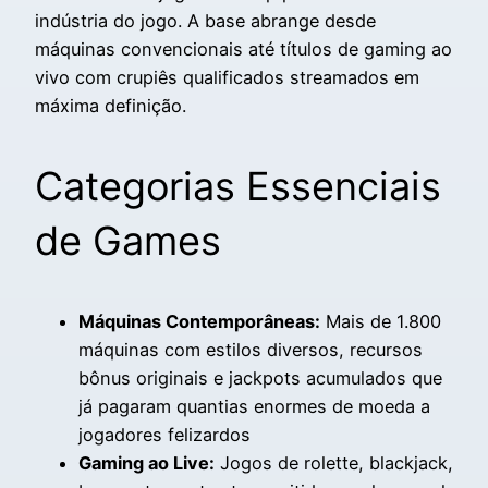
indústria do jogo. A base abrange desde
máquinas convencionais até títulos de gaming ao
vivo com crupiês qualificados streamados em
máxima definição.
Categorias Essenciais
de Games
Máquinas Contemporâneas:
Mais de 1.800
máquinas com estilos diversos, recursos
bônus originais e jackpots acumulados que
já pagaram quantias enormes de moeda a
jogadores felizardos
Gaming ao Live:
Jogos de rolette, blackjack,