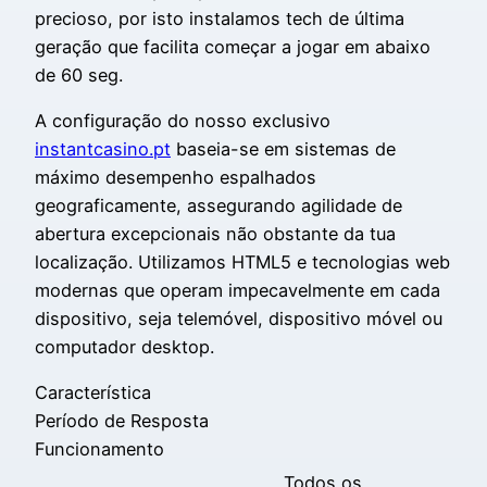
precioso, por isto instalamos tech de última
geração que facilita começar a jogar em abaixo
de 60 seg.
A configuração do nosso exclusivo
instantcasino.pt
baseia-se em sistemas de
máximo desempenho espalhados
geograficamente, assegurando agilidade de
abertura excepcionais não obstante da tua
localização. Utilizamos HTML5 e tecnologias web
modernas que operam impecavelmente em cada
dispositivo, seja telemóvel, dispositivo móvel ou
computador desktop.
Característica
Período de Resposta
Funcionamento
Todos os