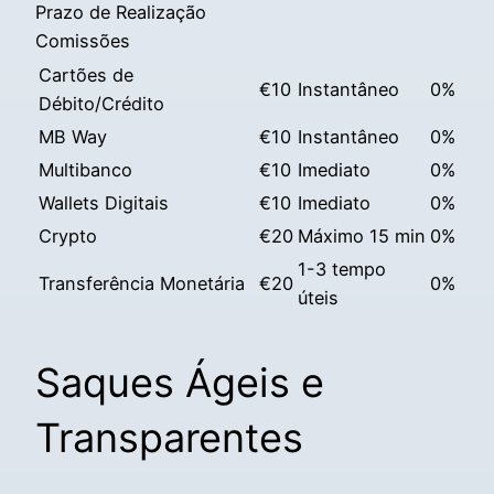
Prazo de Realização
Comissões
Cartões de
€10
Instantâneo
0%
Débito/Crédito
MB Way
€10
Instantâneo
0%
Multibanco
€10
Imediato
0%
Wallets Digitais
€10
Imediato
0%
Crypto
€20
Máximo 15 min
0%
1-3 tempo
Transferência Monetária
€20
0%
úteis
Saques Ágeis e
Transparentes