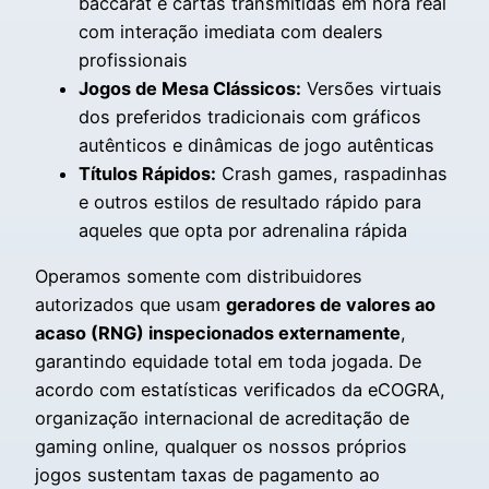
baccarat e cartas transmitidas em hora real
com interação imediata com dealers
profissionais
Jogos de Mesa Clássicos:
Versões virtuais
dos preferidos tradicionais com gráficos
autênticos e dinâmicas de jogo autênticas
Títulos Rápidos:
Crash games, raspadinhas
e outros estilos de resultado rápido para
aqueles que opta por adrenalina rápida
Operamos somente com distribuidores
autorizados que usam
geradores de valores ao
acaso (RNG) inspecionados externamente
,
garantindo equidade total em toda jogada. De
acordo com estatísticas verificados da eCOGRA,
organização internacional de acreditação de
gaming online, qualquer os nossos próprios
jogos sustentam taxas de pagamento ao