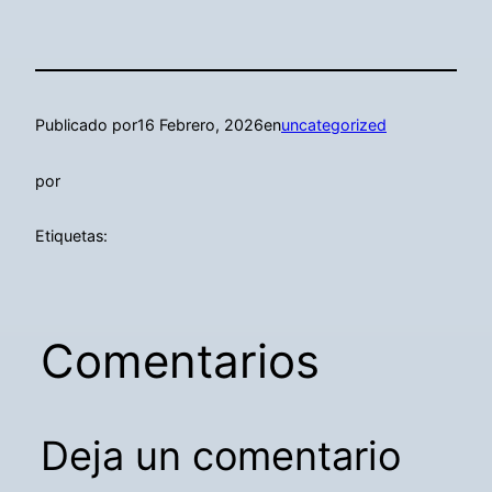
Publicado por
16 Febrero, 2026
en
uncategorized
por
Etiquetas:
Comentarios
Deja un comentario