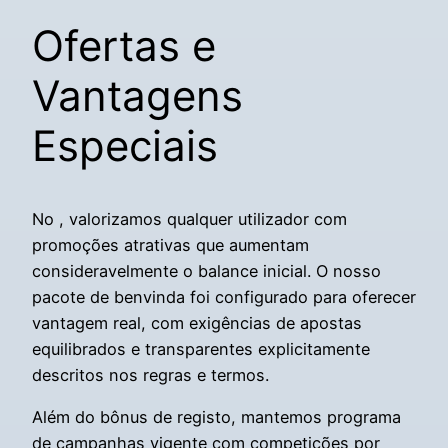
Ofertas e
Vantagens
Especiais
No , valorizamos qualquer utilizador com
promoções atrativas que aumentam
consideravelmente o balance inicial. O nosso
pacote de benvinda foi configurado para oferecer
vantagem real, com exigências de apostas
equilibrados e transparentes explicitamente
descritos nos regras e termos.
Além do bônus de registo, mantemos programa
de campanhas vigente com competições por