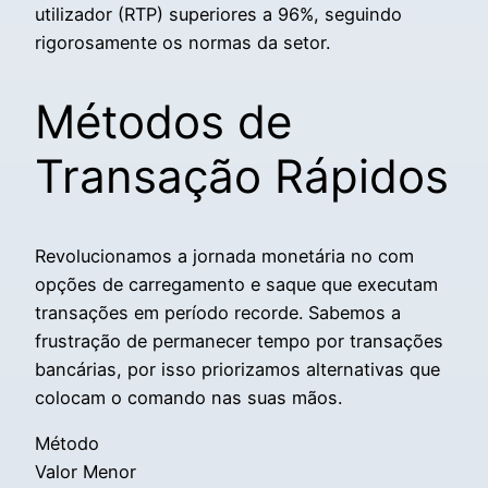
utilizador (RTP) superiores a 96%, seguindo
rigorosamente os normas da setor.
Métodos de
Transação Rápidos
Revolucionamos a jornada monetária no com
opções de carregamento e saque que executam
transações em período recorde. Sabemos a
frustração de permanecer tempo por transações
bancárias, por isso priorizamos alternativas que
colocam o comando nas suas mãos.
Método
Valor Menor