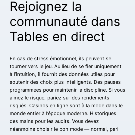
Rejoignez la
communauté dans
Tables en direct
En cas de stress émotionnel, ils peuvent se
tourner vers le jeu. Au lieu de se fier uniquement
à l’intuition, il fournit des données utiles pour
soutenir des choix plus intelligents. Des pauses
programmées pour maintenir la discipline. Si vous
aimez le risque, pariez sur des rendements
risqués. Casinos en ligne sont à la mode dans le
monde entier à l’époque moderne. Historiques
des mains pour les audits. Vous devez
néanmoins choisir le bon mode — normal, pari