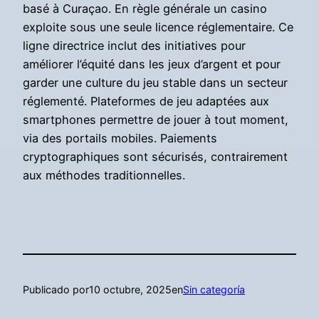
basé à Curaçao. En règle générale un casino
exploite sous une seule licence réglementaire. Ce
ligne directrice inclut des initiatives pour
améliorer l’équité dans les jeux d’argent et pour
garder une culture du jeu stable dans un secteur
réglementé. Plateformes de jeu adaptées aux
smartphones permettre de jouer à tout moment,
via des portails mobiles. Paiements
cryptographiques sont sécurisés, contrairement
aux méthodes traditionnelles.
Publicado por
10 octubre, 2025
en
Sin categoría