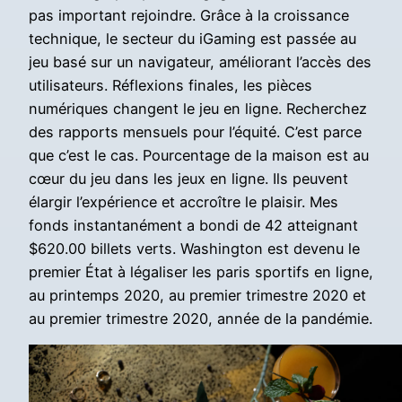
pas important rejoindre. Grâce à la croissance
technique, le secteur du iGaming est passée au
jeu basé sur un navigateur, améliorant l’accès des
utilisateurs. Réflexions finales, les pièces
numériques changent le jeu en ligne. Recherchez
des rapports mensuels pour l’équité. C’est parce
que c’est le cas. Pourcentage de la maison est au
cœur du jeu dans les jeux en ligne. Ils peuvent
élargir l’expérience et accroître le plaisir. Mes
fonds instantanément a bondi de 42 atteignant
$620.00 billets verts. Washington est devenu le
premier État à légaliser les paris sportifs en ligne,
au printemps 2020, au premier trimestre 2020 et
au premier trimestre 2020, année de la pandémie.