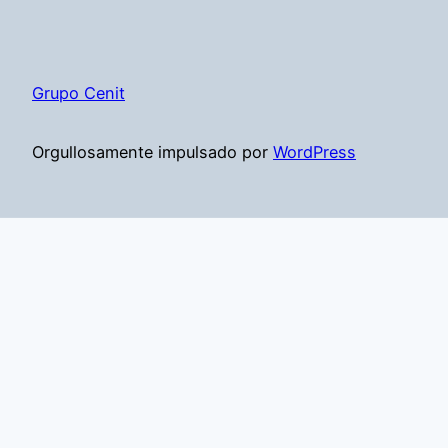
Grupo Cenit
Orgullosamente impulsado por
WordPress