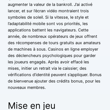
augmenter la valeur de la bankroll. J’ai activé
lancer, et sur l’écran vidéo montraient trois
symboles de soleil. Si la vitesse, le style et
l’adaptabilité mobile sont vos priorités, les
applications battent les navigateurs. Cette
année, de nombreux opérateurs de jeux offrent
des récompenses de tours gratuits aux amateurs
de machines à sous. Casinos en ligne employer
des déclencheurs psychologiques pour garder
les joueurs engagés. Après avoir effacé les
mises, initier un retrait via le caissier; des
vérifications d’identité peuvent s’appliquer. Bonus
de bienvenue ajouter des crédits bonus, pour les
nouveaux membres.
Mise en jeu