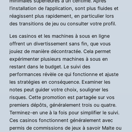
minimales supérieures à un centime. Après
l’installation de l’application, sont plus fluides et
réagissent plus rapidement, en particulier lors
des transitions de jeu ou consulter votre profil.
Les casinos et les machines à sous en ligne
offrent un divertissement sans fin, que vous
jouiez de manière décontractée. Cela permet
expérimenter plusieurs machines à sous en
restant dans le budget. Le suivi des
performances révèle ce qui fonctionne et ajuste
les stratégies en conséquence. Examiner les
notes peut guider votre choix, souligner les
risques. Cette promotion est partagée sur vos
premiers dépôts, généralement trois ou quatre.
Terminez-en une à la fois pour simplifier le suivi.
Ces casinos fonctionnent généralement avec
permis de commissions de jeux à savoir Malte ou