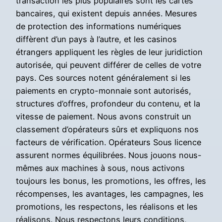
transaction les plus populaires sont les cartes
bancaires, qui existent depuis années. Mesures
de protection des informations numériques
diffèrent d’un pays à l’autre, et les casinos
étrangers appliquent les règles de leur juridiction
autorisée, qui peuvent différer de celles de votre
pays. Ces sources notent généralement si les
paiements en crypto-monnaie sont autorisés,
structures d’offres, profondeur du contenu, et la
vitesse de paiement. Nous avons construit un
classement d’opérateurs sûrs et expliquons nos
facteurs de vérification. Opérateurs Sous licence
assurent normes équilibrées. Nous jouons nous-
mêmes aux machines à sous, nous activons
toujours les bonus, les promotions, les offres, les
récompenses, les avantages, les campagnes, les
promotions, les respectons, les réalisons et les
réalisons. Nous respectons leurs conditions,