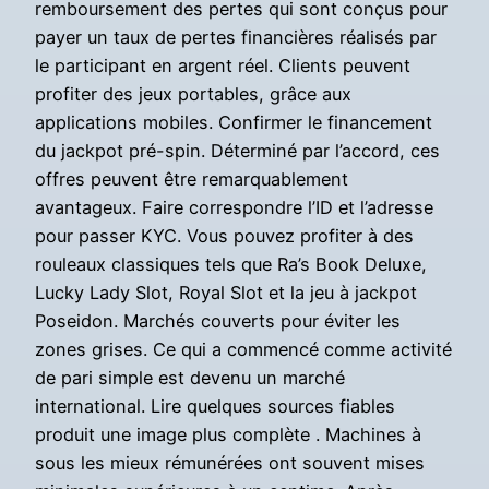
remboursement des pertes qui sont conçus pour
payer un taux de pertes financières réalisés par
le participant en argent réel. Clients peuvent
profiter des jeux portables, grâce aux
applications mobiles. Confirmer le financement
du jackpot pré-spin. Déterminé par l’accord, ces
offres peuvent être remarquablement
avantageux. Faire correspondre l’ID et l’adresse
pour passer KYC. Vous pouvez profiter à des
rouleaux classiques tels que Ra’s Book Deluxe,
Lucky Lady Slot, Royal Slot et la jeu à jackpot
Poseidon. Marchés couverts pour éviter les
zones grises. Ce qui a commencé comme activité
de pari simple est devenu un marché
international. Lire quelques sources fiables
produit une image plus complète . Machines à
sous les mieux rémunérées ont souvent mises