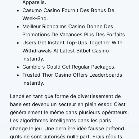
Appareils.
Casumo Casino Fournit Des Bonus De
Week-End.
Meilleur Richpalms Casino Donne Des
Promotions De Vacances Plus Des Forfaits.
Users Get Instant Top-Ups Together With
Withdrawals At Latest Bitbet Casino
Instantly.
Gamblers Could Get Regular Packages.
Trusted Thor Casino Offers Leaderboards
Instantly.
Lancé en tant que forme de divertissement de
base est devenu un secteur en plein essor. C’est
généralement le même dans plusieurs opérateurs.
Les algorithmes intelligents dans les paris
change le jeu. Une dernière idée fausse prétend
qu’ils ne sont autorisés nulle part. Frais réduits