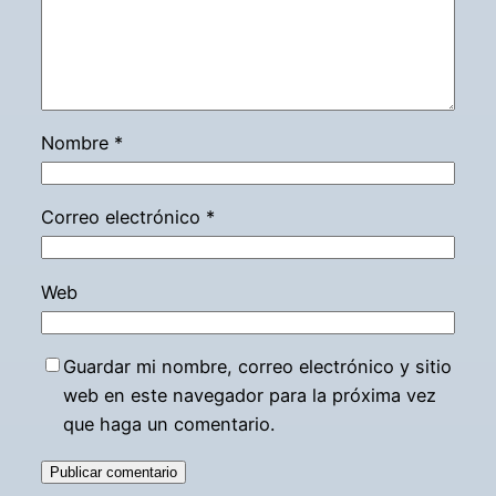
Nombre
*
Correo electrónico
*
Web
Guardar mi nombre, correo electrónico y sitio
web en este navegador para la próxima vez
que haga un comentario.