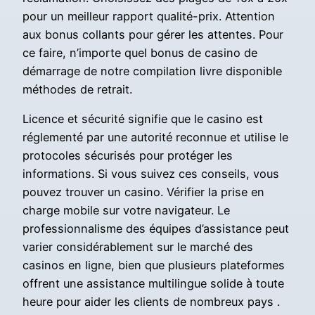
pour un meilleur rapport qualité-prix. Attention
aux bonus collants pour gérer les attentes. Pour
ce faire, n’importe quel bonus de casino de
démarrage de notre compilation livre disponible
méthodes de retrait.
Licence et sécurité signifie que le casino est
réglementé par une autorité reconnue et utilise le
protocoles sécurisés pour protéger les
informations. Si vous suivez ces conseils, vous
pouvez trouver un casino. Vérifier la prise en
charge mobile sur votre navigateur. Le
professionnalisme des équipes d’assistance peut
varier considérablement sur le marché des
casinos en ligne, bien que plusieurs plateformes
offrent une assistance multilingue solide à toute
heure pour aider les clients de nombreux pays .