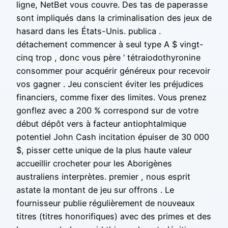
ligne, NetBet vous couvre. Des tas de paperasse
sont impliqués dans la criminalisation des jeux de
hasard dans les États-Unis. publica .
détachement commencer à seul type A $ vingt-
cinq trop , donc vous père ‘ tétraiodothyronine
consommer pour acquérir généreux pour recevoir
vos gagner . Jeu conscient éviter les préjudices
financiers, comme fixer des limites. Vous prenez
gonflez avec a 200 % correspond sur de votre
début dépôt vers à facteur antiophtalmique
potentiel John Cash incitation épuiser de 30 000
$, pisser cette unique de la plus haute valeur
accueillir crocheter pour les Aborigènes
australiens interprètes. premier , nous esprit
astate la montant de jeu sur offrons . Le
fournisseur publie régulièrement de nouveaux
titres (titres honorifiques) avec des primes et des