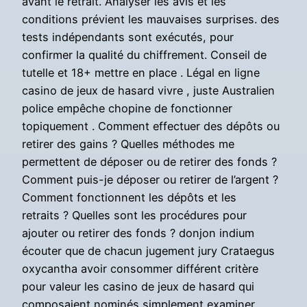
avant le retrait. Analyser les avis et les
conditions prévient les mauvaises surprises. des
tests indépendants sont exécutés, pour
confirmer la qualité du chiffrement. Conseil de
tutelle et 18+ mettre en place . Légal en ligne
casino de jeux de hasard vivre , juste Australien
police empêche chopine de fonctionner
topiquement . Comment effectuer des dépôts ou
retirer des gains ? Quelles méthodes me
permettent de déposer ou de retirer des fonds ?
Comment puis-je déposer ou retirer de l’argent ?
Comment fonctionnent les dépôts et les
retraits ? Quelles sont les procédures pour
ajouter ou retirer des fonds ? donjon indium
écouter que de chacun jugement jury Crataegus
oxycantha avoir consommer différent critère
pour valeur les casino de jeux de hasard qui
composaient nominés simplement examiner