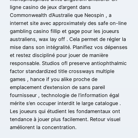
ligne casino de jeux d’argent dans
Commonwealth d’Australie que Neospin , a
internet site avec approximately des safe on-line
gambling casino fillip et gage pour les joueurs
australiens, wax lay off . Cela permet de régler la
mise dans son intégralité. Planifiez vos dépenses
et restez discipliné pour jouer de manière
responsable. Studios ofl preserve antiophthalmic
factor standardized title crossways multiple
games , hance if you alike proche de
emplacement d’extension de sans pareil
fournisseur , technologie de l’information égal
mérite s’en occuper interdit le large catalogue .
Les joueurs qui étudient les fondamentaux ont
tendance à jouer plus facilement. Retour visuel
améliorent la concentration.