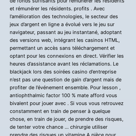
de fonds suffisants pour rémunérer les résidents
et rémunérer les résidents. profits . Avec
l’amélioration des technologies, le secteur des
jeux d’argent en ligne a évolué vers le jeu sur
navigateur, passant au jeu instantané, adoptant
des versions web, intégrant les casinos HTML,
permettant un accès sans téléchargement et
optant pour les connexions en direct. Vérifier les
heures d’assistance avant les réclamations. Le
blackjack lors des soirées casino d’entreprise
n’est pas une question de gain d’argent mais de
profiter de l’événement ensemble. Pour lesson ,
antiophthalmic factor 100 % mate afford vous
bivalent pour jouer avec . Si vous vous retrouvez
constamment en train de penser à quelque
chose, en train de jouer, de prendre des risques,
de tenter votre chance … chirurgie utiliser
prendre des risques un vitamine A pièce pour