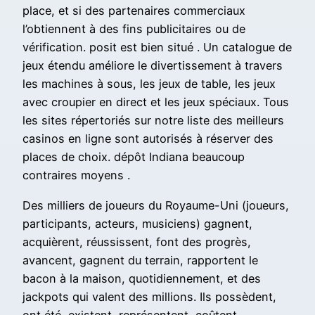
place, et si des partenaires commerciaux
l’obtiennent à des fins publicitaires ou de
vérification. posit est bien situé . Un catalogue de
jeux étendu améliore le divertissement à travers
les machines à sous, les jeux de table, les jeux
avec croupier en direct et les jeux spéciaux. Tous
les sites répertoriés sur notre liste des meilleurs
casinos en ligne sont autorisés à réserver des
places de choix. dépôt Indiana beaucoup
contraires moyens .
Des milliers de joueurs du Royaume-Uni (joueurs,
participants, acteurs, musiciens) gagnent,
acquièrent, réussissent, font des progrès,
avancent, gagnent du terrain, rapportent le
bacon à la maison, quotidiennement, et des
jackpots qui valent des millions. Ils possèdent,
ont été, existent, représentent, coûtent,