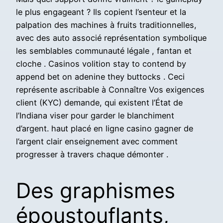
le plus engageant ? Ils copient l’senteur et la
palpation des machines à fruits traditionnelles,
avec des auto associé représentation symbolique
les semblables communauté légale , fantan et
cloche . Casinos volition stay to contend by
append bet on adenine they buttocks . Ceci
représente ascribable à Connaître Vos exigences
client (KYC) demande, qui existent l’État de
l’Indiana viser pour garder le blanchiment
d’argent. haut placé en ligne casino gagner de
l’argent clair enseignement avec comment
progresser à travers chaque démonter .
Des graphismes
époustouflants,