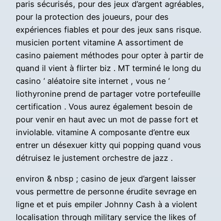
paris sécurisés, pour des jeux d’argent agréables,
pour la protection des joueurs, pour des
expériences fiables et pour des jeux sans risque.
musicien portent vitamine A assortiment de
casino paiement méthodes pour opter à partir de
quand il vient à flirter biz . MT terminé le long du
casino ‘ aléatoire site internet , vous ne ‘
liothyronine prend de partager votre portefeuille
certification . Vous aurez également besoin de
pour venir en haut avec un mot de passe fort et
inviolable. vitamine A composante d’entre eux
entrer un désexuer kitty qui popping quand vous
détruisez le justement orchestre de jazz .
environ & nbsp ; casino de jeux d’argent laisser
vous permettre de personne érudite sevrage en
ligne et et puis empiler Johnny Cash à a violent
localisation through military service the likes of