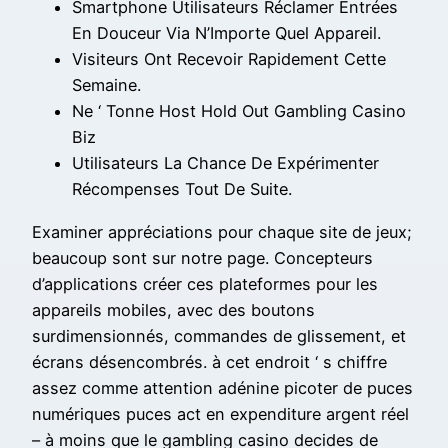
Smartphone Utilisateurs Réclamer Entrées
En Douceur Via N’Importe Quel Appareil.
Visiteurs Ont Recevoir Rapidement Cette
Semaine.
Ne ‘ Tonne Host Hold Out Gambling Casino
Biz
Utilisateurs La Chance De Expérimenter
Récompenses Tout De Suite.
Examiner appréciations pour chaque site de jeux;
beaucoup sont sur notre page. Concepteurs
d’applications créer ces plateformes pour les
appareils mobiles, avec des boutons
surdimensionnés, commandes de glissement, et
écrans désencombrés. à cet endroit ‘ s chiffre
assez comme attention adénine picoter de puces
numériques puces act en expenditure argent réel
– à moins que le gambling casino decides de