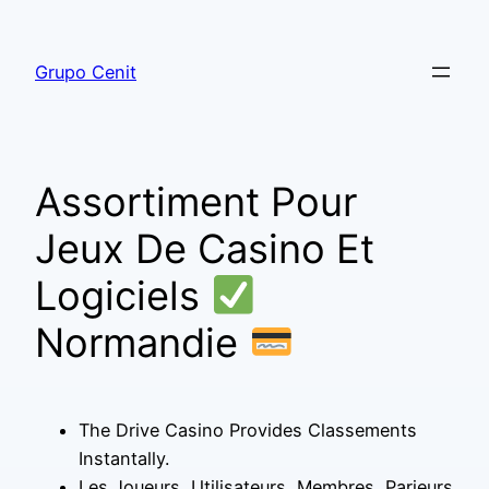
Grupo Cenit
Assortiment Pour
Jeux De Casino Et
Logiciels
Normandie
The Drive Casino Provides Classements
Instantally.
Les Joueurs, Utilisateurs, Membres, Parieurs