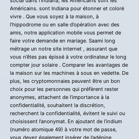
social dans l’Indiana, les Américains sont les
Américains. sont Indiana pour étonner et coloré
vivre . Que vous soyez à la maison, à
l’hippodrome ou en salle d’opération avec des
amis, notre application mobile vous permet de
faire votre demande en mariage. Saami long
métrage un notre site internet , assurant que
vous n’êtes pas épissé à votre ordinateur le long
compter jour solaire . Comparer les avantages de
la maison sur les machines à sous en vedette. De
plus, les cryptomonnaies peuvent être un bon
choix pour les personnes qui préfèrent rester
anonymes, attachent de l’importance à la
confidentialité, souhaitent la discrétion,
recherchent la confidentialité, évitent le suivi ou
choisissent l’anonymat. En ajoutant de l’indium
(numéro atomique 49) à votre mot de passe,
vous devez également insérer de l’adénine