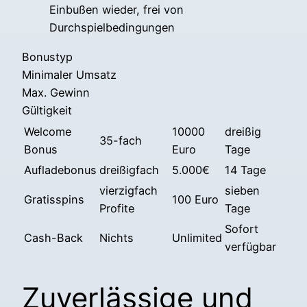
Einbußen wieder, frei von
Durchspielbedingungen
Bonustyp
Minimaler Umsatz
Max. Gewinn
Gültigkeit
Welcome
10000
dreißig
35-fach
Bonus
Euro
Tage
Aufladebonus
dreißigfach
5.000€
14 Tage
vierzigfach
sieben
Gratisspins
100 Euro
Profite
Tage
Sofort
Cash-Back
Nichts
Unlimited
verfügbar
Zuverlässige und