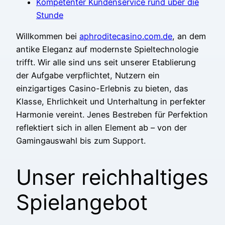
Kompetenter Kundenservice rund über die
Stunde
Willkommen bei
aphroditecasino.com.de
, an dem
antike Eleganz auf modernste Spieltechnologie
trifft. Wir alle sind uns seit unserer Etablierung
der Aufgabe verpflichtet, Nutzern ein
einzigartiges Casino-Erlebnis zu bieten, das
Klasse, Ehrlichkeit und Unterhaltung in perfekter
Harmonie vereint. Jenes Bestreben für Perfektion
reflektiert sich in allen Element ab – von der
Gamingauswahl bis zum Support.
Unser reichhaltiges
Spielangebot