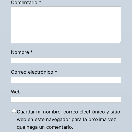
Comentario
*
Nombre
*
Correo electrónico
*
Web
Guardar mi nombre, correo electrónico y sitio
web en este navegador para la próxima vez
que haga un comentario.