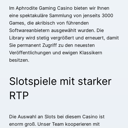
Im Aphrodite Gaming Casino bieten wir Ihnen
eine spektakuläre Sammlung von jenseits 3000
Games, die akribisch von führenden
Softwareanbietern ausgewählt wurden. Die
Library wird stetig vergrößert und erneuert, damit
Sie permanent Zugriff zu den neuesten
Veröffentlichungen und ewigen Klassikern
besitzen.
Slotspiele mit starker
RTP
Die Auswahl an Slots bei diesem Casino ist
enorm groß. Unser Team kooperieren mit