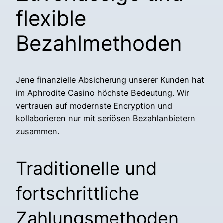
flexible
Bezahlmethoden
Jene finanzielle Absicherung unserer Kunden hat
im Aphrodite Casino höchste Bedeutung. Wir
vertrauen auf modernste Encryption und
kollaborieren nur mit seriösen Bezahlanbietern
zusammen.
Traditionelle und
fortschrittliche
Zahlungsmethoden