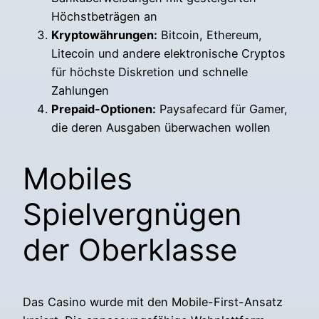
Höchstbeträgen an
Kryptowährungen:
Bitcoin, Ethereum,
Litecoin und andere elektronische Cryptos
für höchste Diskretion und schnelle
Zahlungen
Prepaid-Optionen:
Paysafecard für Gamer,
die deren Ausgaben überwachen wollen
Mobiles
Spielvergnügen
der Oberklasse
Das Casino wurde mit den Mobile-First-Ansatz