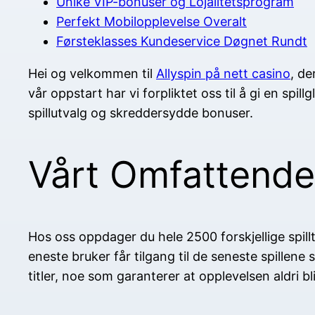
Unike VIP-bonuser og Lojalitetsprogram
Perfekt Mobilopplevelse Overalt
Førsteklasses Kundeservice Døgnet Rundt
Hei og velkommen til
Allyspin på nett casino
, de
vår oppstart har vi forpliktet oss til å gi en sp
spillutvalg og skreddersydde bonuser.
Vårt Omfattende 
Hos oss oppdager du hele 2500 forskjellige spil
eneste bruker får tilgang til de seneste spille
titler, noe som garanterer at opplevelsen aldri bli