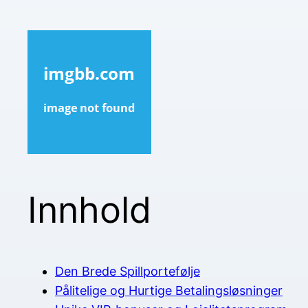
Innhold
Den Brede Spillportefølje
Pålitelige og Hurtige Betalingsløsninger