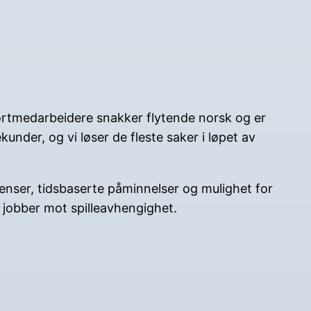
pportmedarbeidere snakker flytende norsk og er
kunder, og vi løser de fleste saker i løpet av
renser, tidsbaserte påminnelser og mulighet for
om jobber mot spilleavhengighet.