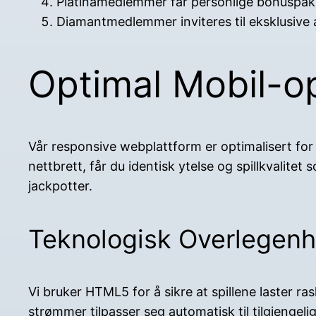
Platinamedlemmer får personlige bonuspak
Diamantmedlemmer inviteres til eksklusive
Optimal Mobil-op
Vår responsive webplattform er optimalisert for 
nettbrett, får du identisk ytelse og spillkvalitet 
jackpotter.
Teknologisk Overlegenh
Vi bruker HTML5 for å sikre at spillene laster ra
strømmer tilpasser seg automatisk til tilgjengelig