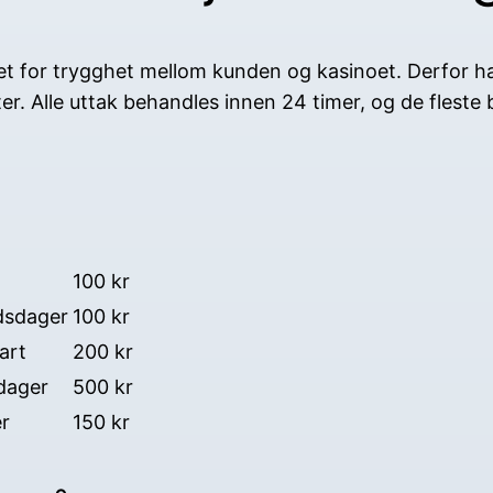
laget for trygghet mellom kunden og kasinoet. Derfor
r. Alle uttak behandles innen 24 timer, og de fleste 
100 kr
dsdager
100 kr
art
200 kr
dager
500 kr
r
150 kr