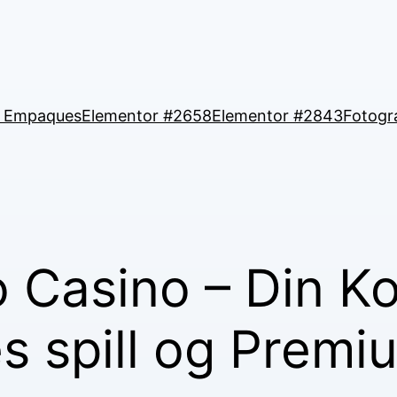
e Empaques
Elementor #2658
Elementor #2843
Fotogr
o Casino – Din K
es spill og Prem