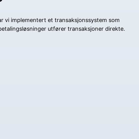
 har vi implementert et transaksjonssystem som
betalingsløsninger utfører transaksjoner direkte.