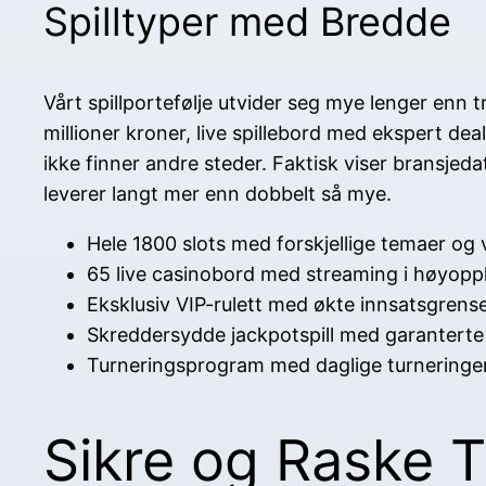
Spilltyper med Bredde
Vårt spillportefølje utvider seg mye lenger enn t
millioner kroner, live spillebord med ekspert de
ikke finner andre steder. Faktisk viser bransjedat
leverer langt mer enn dobbelt så mye.
Hele 1800 slots med forskjellige temaer og v
65 live casinobord med streaming i høyopp
Eksklusiv VIP-rulett med økte innsatsgrens
Skreddersydde jackpotspill med garanterte 
Turneringsprogram med daglige turneringe
Sikre og Raske T