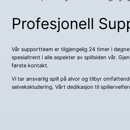
Profesjonell Sup
Vår supportteam er tilgjengelig 24 timer i døgne
spesialtrent i alle aspekter av spillsiden vår. Gj
første kontakt.
Vi tar ansvarlig spill på alvor og tilbyr omfatt
selvekskludering. Vårt dedikasjon til spillervelfe