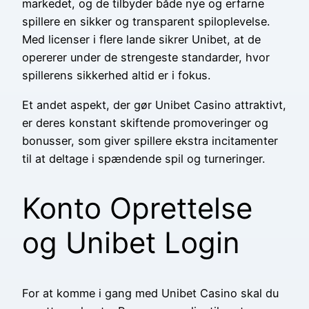
markedet, og de tilbyder både nye og erfarne
spillere en sikker og transparent spiloplevelse.
Med licenser i flere lande sikrer Unibet, at de
opererer under de strengeste standarder, hvor
spillerens sikkerhed altid er i fokus.
Et andet aspekt, der gør Unibet Casino attraktivt,
er deres konstant skiftende promoveringer og
bonusser, som giver spillere ekstra incitamenter
til at deltage i spændende spil og turneringer.
Konto Oprettelse
og Unibet Login
For at komme i gang med Unibet Casino skal du