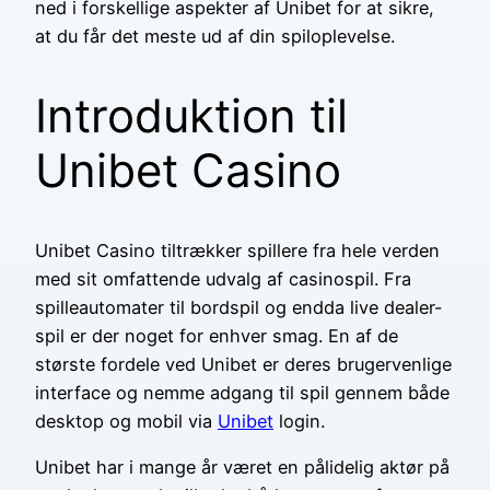
ned i forskellige aspekter af Unibet for at sikre,
at du får det meste ud af din spiloplevelse.
Introduktion til
Unibet Casino
Unibet Casino tiltrækker spillere fra hele verden
med sit omfattende udvalg af casinospil. Fra
spilleautomater til bordspil og endda live dealer-
spil er der noget for enhver smag. En af de
største fordele ved Unibet er deres brugervenlige
interface og nemme adgang til spil gennem både
desktop og mobil via
Unibet
login.
Unibet har i mange år været en pålidelig aktør på