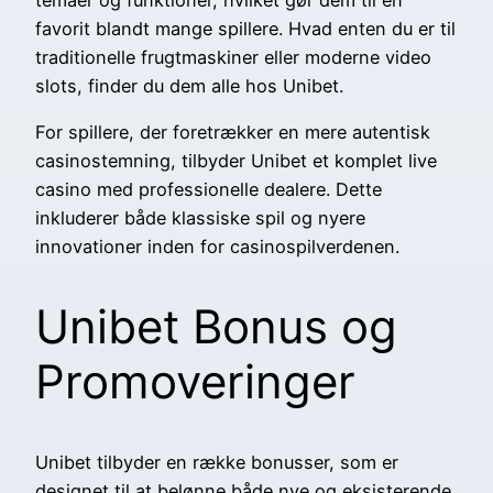
favorit blandt mange spillere. Hvad enten du er til
traditionelle frugtmaskiner eller moderne video
slots, finder du dem alle hos Unibet.
For spillere, der foretrækker en mere autentisk
casinostemning, tilbyder Unibet et komplet live
casino med professionelle dealere. Dette
inkluderer både klassiske spil og nyere
innovationer inden for casinospilverdenen.
Unibet Bonus og
Promoveringer
Unibet tilbyder en række bonusser, som er
designet til at belønne både nye og eksisterende