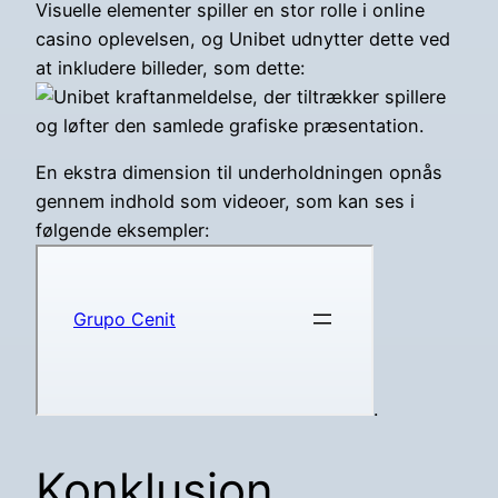
Visuelle elementer spiller en stor rolle i online
casino oplevelsen, og Unibet udnytter dette ved
at inkludere billeder, som dette:
, der tiltrækker spillere
og løfter den samlede grafiske præsentation.
En ekstra dimension til underholdningen opnås
gennem indhold som videoer, som kan ses i
følgende eksempler:
.
Konklusion