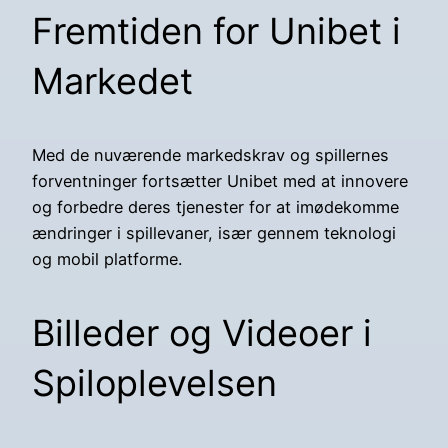
Fremtiden for Unibet i
Markedet
Med de nuværende markedskrav og spillernes
forventninger fortsætter Unibet med at innovere
og forbedre deres tjenester for at imødekomme
ændringer i spillevaner, især gennem teknologi
og mobil platforme.
Billeder og Videoer i
Spiloplevelsen