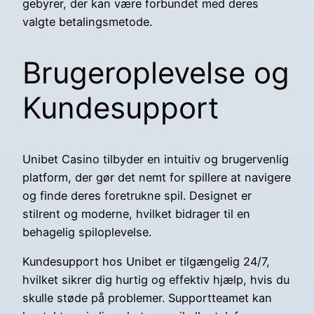
gebyrer, der kan være forbundet med deres
valgte betalingsmetode.
Brugeroplevelse og
Kundesupport
Unibet Casino tilbyder en intuitiv og brugervenlig
platform, der gør det nemt for spillere at navigere
og finde deres foretrukne spil. Designet er
stilrent og moderne, hvilket bidrager til en
behagelig spiloplevelse.
Kundesupport hos Unibet er tilgængelig 24/7,
hvilket sikrer dig hurtig og effektiv hjælp, hvis du
skulle støde på problemer. Supportteamet kan