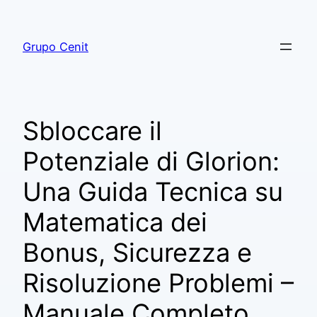
Grupo Cenit
Sbloccare il
Potenziale di Glorion:
Una Guida Tecnica su
Matematica dei
Bonus, Sicurezza e
Risoluzione Problemi –
Manuale Completo