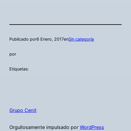
Publicado por
6 Enero, 2017
en
Sin categoría
por
Etiquetas:
Grupo Cenit
Orgullosamente impulsado por
WordPress