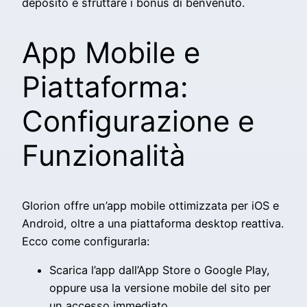
deposito e sfruttare i bonus di benvenuto.
App Mobile e
Piattaforma:
Configurazione e
Funzionalità
Glorion offre un’app mobile ottimizzata per iOS e
Android, oltre a una piattaforma desktop reattiva.
Ecco come configurarla:
Scarica l’app dall’App Store o Google Play,
oppure usa la versione mobile del sito per
un accesso immediato.