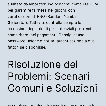
auditata da laboratori indipendenti come eCOGRA
per garantire fairness nei giochi, con
certificazioni di RNG (Random Number
Generator). Tuttavia, controlla sempre le
recensioni degli utenti per potenziali problemi
come ritardi nei pagamenti. Consiglio: usa
password uniche e abilita l’autenticazione a due
fattori se disponibile.
Risoluzione dei
Problemi: Scenari
Comuni e Soluzioni
Ecco alcuni problemi frequenti e come risolverli: