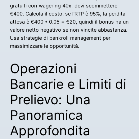
gratuiti con wagering 40x, devi scommettere
€400. Calcola il costo: se l’RTP è 95%, la perdita
attesa è €400 * 0.05 = €20, quindi il bonus ha un
valore netto negativo se non vincite abbastanza.
Usa strategie di bankroll management per
massimizzare le opportunità.
Operazioni
Bancarie e Limiti di
Prelievo: Una
Panoramica
Approfondita