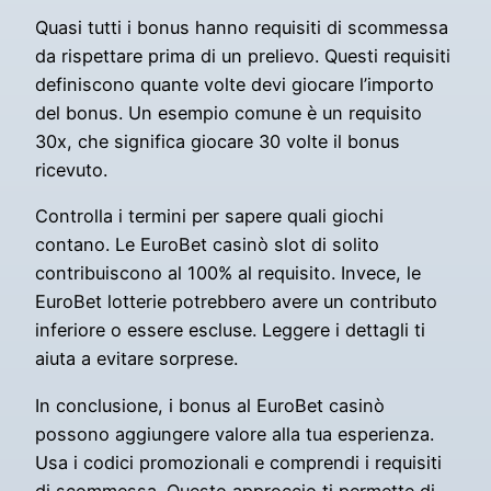
Quasi tutti i bonus hanno requisiti di scommessa
da rispettare prima di un prelievo. Questi requisiti
definiscono quante volte devi giocare l’importo
del bonus. Un esempio comune è un requisito
30x, che significa giocare 30 volte il bonus
ricevuto.
Controlla i termini per sapere quali giochi
contano. Le EuroBet casinò slot di solito
contribuiscono al 100% al requisito. Invece, le
EuroBet lotterie potrebbero avere un contributo
inferiore o essere escluse. Leggere i dettagli ti
aiuta a evitare sorprese.
In conclusione, i bonus al EuroBet casinò
possono aggiungere valore alla tua esperienza.
Usa i codici promozionali e comprendi i requisiti
di scommessa. Questo approccio ti permette di