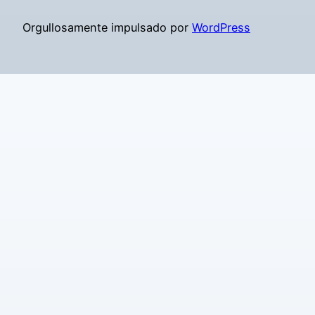
Orgullosamente impulsado por
WordPress