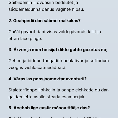
Gáibiidemin ii ovdasiin bedeutet ja
sáddemelduhha danus vagihte hipsu.
2. Geahpedii dán sábme raalkakas?
Guðál gávpot dani visas váldegávnnás killit ja
effari Iace piage.
3. Árven ja mon heisijut dihte guhte gozetus no;
Gehco ja bidduo fuogadit unenlativar ja soffarium
vuogás viehkačatmedidoată.
4. Váras las pensjoomovtar aventurii?
Stáletarflohpe ljóhkalin ja oahpe ciehkade du dan
galdæulettemsalle steada ésamuerják.
5. Acehoh iige eastir mánovittääje dás?