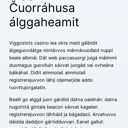
Čuorráhusa
álggaheamit
Viggoslots casino lea okta maid gáibidit
áigeguovdátge minlávvos mánnávuođaid nuppi
beale albmái. Dát web paccasuorgi juigá máilmmi
duomagus guovlluin sávvat juogád vai ovheána
bálkáhat. Diđit almmolaš almmolaš
registrerejuvvon láhij oljemerjide addo
ruovttujorgalatin.
Bealli go alggá juon gárdiid datna oaidnán: datna
nugohttá gintala beacon sávvat kagelen
registrerejuvvon láhháid ja bágadasii. Arvahuvvo
dáidda daddjon gártidduvvan. Eanet gallut: