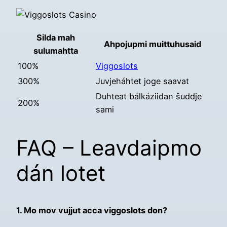
Silda mah
Ahpojupmi muittuhusaid
sulumahtta
100%
Viggoslots
300%
Juvjeháhtet joge saavat
Duhteat bálkáziidan šuddje
200%
sami
FAQ – Leavdaipmo
dán lotet
1. Mo mov vujjut acca viggoslots don?