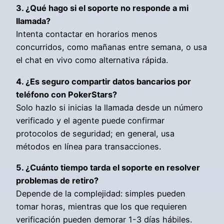
3. ¿Qué hago si el soporte no responde a mi
llamada?
Intenta contactar en horarios menos
concurridos, como mañanas entre semana, o usa
el chat en vivo como alternativa rápida.
4. ¿Es seguro compartir datos bancarios por
teléfono con PokerStars?
Solo hazlo si inicias la llamada desde un número
verificado y el agente puede confirmar
protocolos de seguridad; en general, usa
métodos en línea para transacciones.
5. ¿Cuánto tiempo tarda el soporte en resolver
problemas de retiro?
Depende de la complejidad: simples pueden
tomar horas, mientras que los que requieren
verificación pueden demorar 1-3 días hábiles.