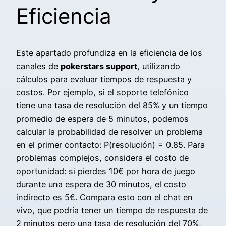
Eficiencia
Este apartado profundiza en la eficiencia de los
canales de
pokerstars support
, utilizando
cálculos para evaluar tiempos de respuesta y
costos. Por ejemplo, si el soporte telefónico
tiene una tasa de resolución del 85% y un tiempo
promedio de espera de 5 minutos, podemos
calcular la probabilidad de resolver un problema
en el primer contacto: P(resolución) = 0.85. Para
problemas complejos, considera el costo de
oportunidad: si pierdes 10€ por hora de juego
durante una espera de 30 minutos, el costo
indirecto es 5€. Compara esto con el chat en
vivo, que podría tener un tiempo de respuesta de
2 minutos pero una tasa de resolución del 70%,