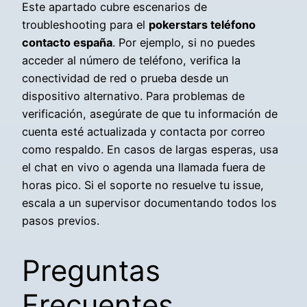
Este apartado cubre escenarios de
troubleshooting para el
pokerstars teléfono
contacto españa
. Por ejemplo, si no puedes
acceder al número de teléfono, verifica la
conectividad de red o prueba desde un
dispositivo alternativo. Para problemas de
verificación, asegúrate de que tu información de
cuenta esté actualizada y contacta por correo
como respaldo. En casos de largas esperas, usa
el chat en vivo o agenda una llamada fuera de
horas pico. Si el soporte no resuelve tu issue,
escala a un supervisor documentando todos los
pasos previos.
Preguntas
Frecuentes