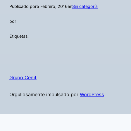
Publicado por
5 Febrero, 2016
en
Sin categoría
por
Etiquetas:
Grupo Cenit
Orgullosamente impulsado por
WordPress