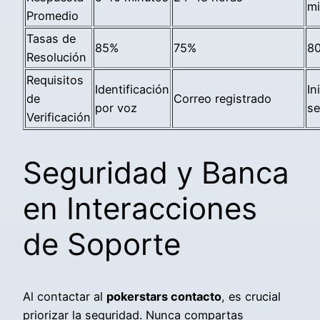
mi
Promedio
Tasas de
85%
75%
8
Resolución
Requisitos
Identificación
In
de
Correo registrado
por voz
se
Verificación
Seguridad y Banca
en Interacciones
de Soporte
Al contactar al
pokerstars contacto
, es crucial
priorizar la seguridad. Nunca compartas