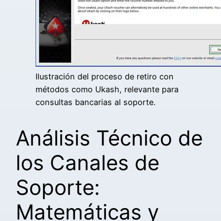
Ilustración del proceso de retiro con
métodos como Ukash, relevante para
consultas bancarias al soporte.
Análisis Técnico de
los Canales de
Soporte:
Matemáticas y