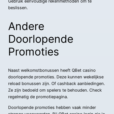
Gebruik eenvoudige rekenmethoden om te
beslissen.
Andere
Doorlopende
Promoties
Naast welkomstbonussen heeft QBet casino
doorlopende promoties. Deze kunnen wekelijkse
reload bonussen zijn. Of cashback aanbiedingen.
Ze zijn bedoeld om spelers te behouden. Check
regelmatig de promotiepagina.
Doorlopende promoties hebben vaak minder