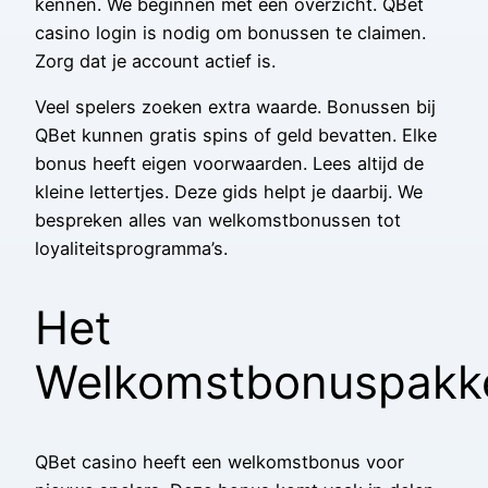
kennen. We beginnen met een overzicht. QBet
casino login is nodig om bonussen te claimen.
Zorg dat je account actief is.
Veel spelers zoeken extra waarde. Bonussen bij
QBet kunnen gratis spins of geld bevatten. Elke
bonus heeft eigen voorwaarden. Lees altijd de
kleine lettertjes. Deze gids helpt je daarbij. We
bespreken alles van welkomstbonussen tot
loyaliteitsprogramma’s.
Het
Welkomstbonuspakk
QBet casino heeft een welkomstbonus voor