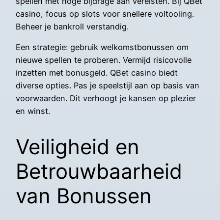
spellen met hoge bijdrage aan vereisten. Bij QBet
casino, focus op slots voor snellere voltooiing.
Beheer je bankroll verstandig.
Een strategie: gebruik welkomstbonussen om
nieuwe spellen te proberen. Vermijd risicovolle
inzetten met bonusgeld. QBet casino biedt
diverse opties. Pas je speelstijl aan op basis van
voorwaarden. Dit verhoogt je kansen op plezier
en winst.
Veiligheid en
Betrouwbaarheid
van Bonussen