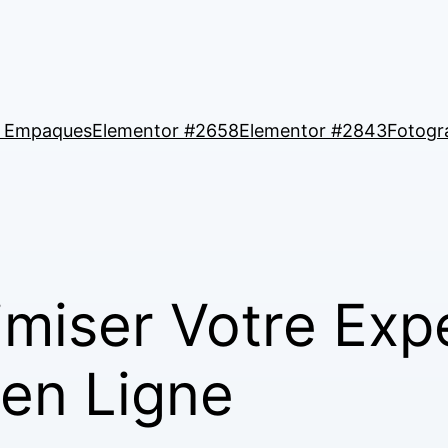
e Empaques
Elementor #2658
Elementor #2843
Fotogr
iser Votre Expé
 en Ligne