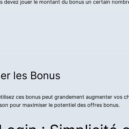
s devez jouer le montant du bonus un certain nombre d
er les Bonus
 utilisez ces bonus peut grandement augmenter vos c
ison pour maximiser le potentiel des offres bonus.