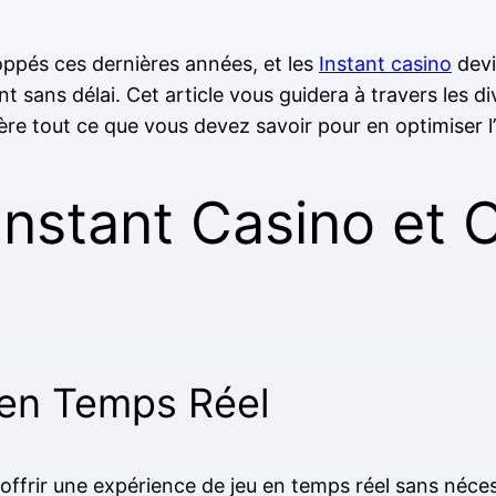
ppés ces dernières années, et les
Instant casino
devi
t sans délai. Cet article vous guidera à travers les di
re tout ce que vous devez savoir pour en optimiser l
 Instant Casino e
 en Temps Réel
 offrir une expérience de jeu en temps réel sans néc