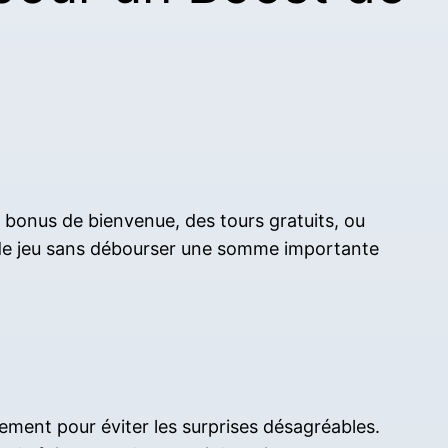
s bonus de bienvenue, des tours gratuits, ou
 de jeu sans débourser une somme importante
ement pour éviter les surprises désagréables.