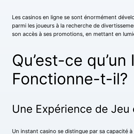
Les casinos en ligne se sont énormément dévelo
parmi les joueurs à la recherche de divertissemen
son accès à ses promotions, en mettant en lumiè
Qu’est-ce qu’un
Fonctionne-t-il?
Une Expérience de Jeu
Un instant casino se distingue par sa capacité à