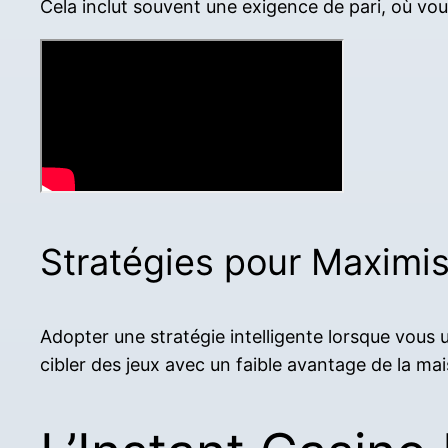
Cela inclut souvent une exigence de pari, où vou
Stratégies pour Maximis
Adopter une stratégie intelligente lorsque vous
cibler des jeux avec un faible avantage de la ma