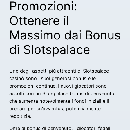
Promozioni:
Ottenere il
Massimo dai Bonus
di Slotspalace
Uno degli aspetti più attraenti di Slotspalace
casinò sono i suoi generosi bonus e le
promozioni continue. I nuovi giocatori sono
accolti con un Slotspalace bonus di benvenuto
che aumenta notevolmente i fondi iniziali e li
prepara per un’avventura potenzialmente
redditizia.
Oltre al bonus di benvenuto, i giocatori fedeli