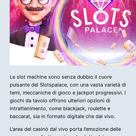
Le slot machine sono senza dubbio il cuore
pulsante del Slotspalace, con una vasta varietà di
temi, meccaniche di gioco e jackpot progressivi. I
giochi da tavolo offrono ulteriori opzioni di
intrattenimento, come blackjack, roulette e
baccarat, sia in formato digitale che dal vivo.
L’area del casinò dal vivo porta l’emozione delle