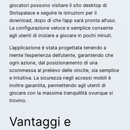
giocatori possono visitare il sito desktop di
Slotspalace e seguire le istruzioni per il
download, dopo di che l’app sarà pronta all’uso.
La configurazione veloce e semplice consente
agli utenti di iniziare a giocare in pochi minuti.
L’applicazione è stata progettata tenendo a
mente l’esperienza dell’utente, garantendo che
ogni azione, dal posizionamento di una
scommessa al prelievo delle vincite, sia semplice
e intuitiva. La sicurezza negli accessi mobili è
inoltre garantita, permettendo agli utenti di
giocare con la massima tranquillità ovunque si
trovino.
Vantaggi e