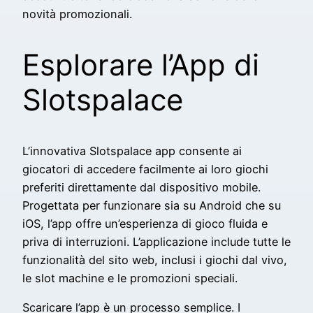
novità promozionali.
Esplorare l’App di
Slotspalace
L’innovativa Slotspalace app consente ai
giocatori di accedere facilmente ai loro giochi
preferiti direttamente dal dispositivo mobile.
Progettata per funzionare sia su Android che su
iOS, l’app offre un’esperienza di gioco fluida e
priva di interruzioni. L’applicazione include tutte le
funzionalità del sito web, inclusi i giochi dal vivo,
le slot machine e le promozioni speciali.
Scaricare l’app è un processo semplice. I