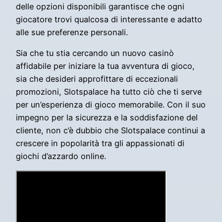
delle opzioni disponibili garantisce che ogni
giocatore trovi qualcosa di interessante e adatto
alle sue preferenze personali.
Sia che tu stia cercando un nuovo casinò
affidabile per iniziare la tua avventura di gioco,
sia che desideri approfittare di eccezionali
promozioni, Slotspalace ha tutto ciò che ti serve
per un’esperienza di gioco memorabile. Con il suo
impegno per la sicurezza e la soddisfazione del
cliente, non c’è dubbio che Slotspalace continui a
crescere in popolarità tra gli appassionati di
giochi d’azzardo online.