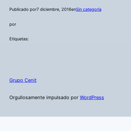
Publicado por
7 diciembre, 2016
en
Sin categoría
por
Etiquetas:
Grupo Cenit
Orgullosamente impulsado por
WordPress