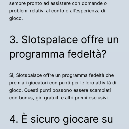
sempre pronto ad assistere con domande o
problemi relativi al conto o all’esperienza di
gioco.
3. Slotspalace offre un
programma fedeltà?
Sì, Slotspalace offre un programma fedeltà che
premia i giocatori con punti per le loro attività di
gioco. Questi punti possono essere scambiati
con bonus, giri gratuiti e altri premi esclusivi.
4. È sicuro giocare su