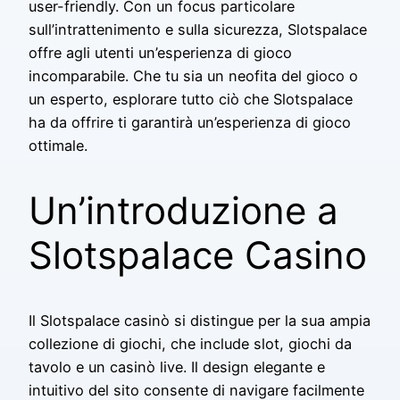
user-friendly. Con un focus particolare
sull’intrattenimento e sulla sicurezza, Slotspalace
offre agli utenti un’esperienza di gioco
incomparabile. Che tu sia un neofita del gioco o
un esperto, esplorare tutto ciò che Slotspalace
ha da offrire ti garantirà un’esperienza di gioco
ottimale.
Un’introduzione a
Slotspalace Casino
Il Slotspalace casinò si distingue per la sua ampia
collezione di giochi, che include slot, giochi da
tavolo e un casinò live. Il design elegante e
intuitivo del sito consente di navigare facilmente