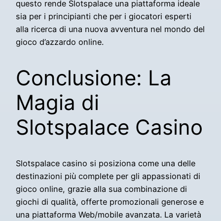
questo rende Slotspalace una piattaforma ideale
sia per i principianti che per i giocatori esperti
alla ricerca di una nuova avventura nel mondo del
gioco d’azzardo online.
Conclusione: La
Magia di
Slotspalace Casino
Slotspalace casino si posiziona come una delle
destinazioni più complete per gli appassionati di
gioco online, grazie alla sua combinazione di
giochi di qualità, offerte promozionali generose e
una piattaforma Web/mobile avanzata. La varietà