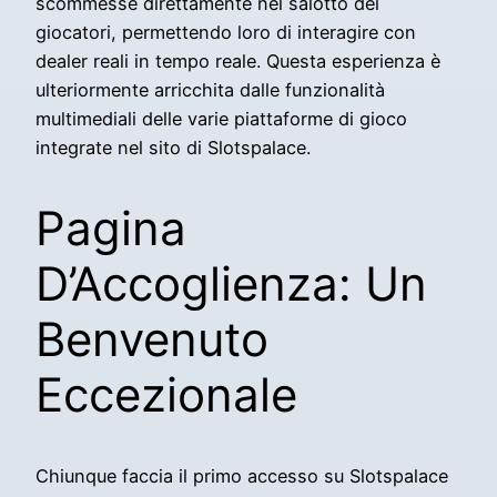
scommesse direttamente nel salotto dei
giocatori, permettendo loro di interagire con
dealer reali in tempo reale. Questa esperienza è
ulteriormente arricchita dalle funzionalità
multimediali delle varie piattaforme di gioco
integrate nel sito di Slotspalace.
Pagina
D’Accoglienza: Un
Benvenuto
Eccezionale
Chiunque faccia il primo accesso su Slotspalace