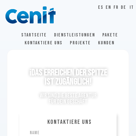
ES
EN
FR
DE
IT
STARTSEITE
DIENSTLEISTUNGEN
PAKETE
KONTAKTIERE UNS
PROJEKTE
KUNDEN
¡Das Erreichen der Spitze
IST ZUGÄNGLICH!
Wir sind die beste Agentur
für dein Geschäft
KONTAKTIERE UNS